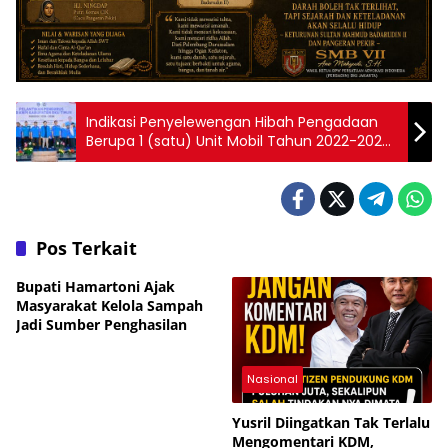
Indikasi Penyelewengan Hibah Pengadaan
Berupa 1 (satu) Unit Mobil Tahun 2022-2023
KNPI OKU Timur
Pos Terkait
Bupati Hamartoni Ajak
Masyarakat Kelola Sampah
Jadi Sumber Penghasilan
Nasional
Yusril Diingatkan Tak Terlalu
Mengomentari KDM,