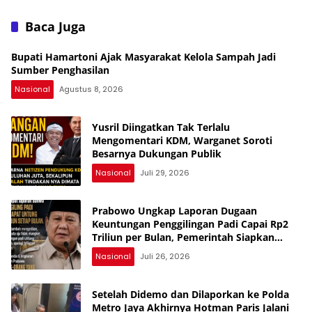
Wartawan Berujung Laporan
Kekhawatiran soal
ke Polda Metro Jaya
Keselamatan
Baca Juga
Bupati Hamartoni Ajak Masyarakat Kelola Sampah Jadi
Sumber Penghasilan
Nasional
Agustus 8, 2026
Yusril Diingatkan Tak Terlalu
Mengomentari KDM, Warganet Soroti
Besarnya Dukungan Publik
Nasional
Juli 29, 2026
Prabowo Ungkap Laporan Dugaan
Keuntungan Penggilingan Padi Capai Rp2
Triliun per Bulan, Pemerintah Siapkan
Penertiban
Nasional
Juli 26, 2026
Setelah Didemo dan Dilaporkan ke Polda
Metro Jaya Akhirnya Hotman Paris Jalani