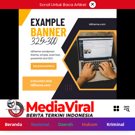
Langsung
×
Scroll Untuk Baca Artikel
ke
konten
Beranda
Nasional
Daerah
Hukum
Kriminal