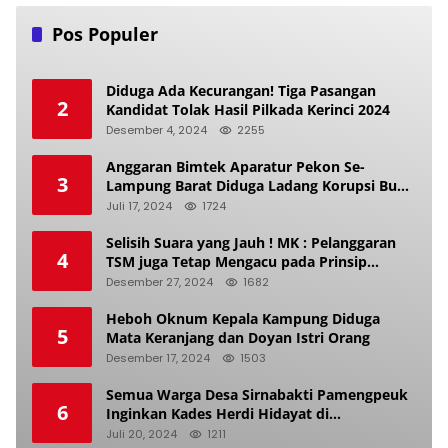
Pos Populer
Diduga Ada Kecurangan! Tiga Pasangan
2
Kandidat Tolak Hasil Pilkada Kerinci 2024
Desember 4, 2024
2255
Anggaran Bimtek Aparatur Pekon Se-
3
Lampung Barat Diduga Ladang Korupsi Buat
Makan Anak Istri
Juli 17, 2024
1724
Selisih Suara yang Jauh ! MK : Pelanggaran
4
TSM juga Tetap Mengacu pada Prinsip
Keadilan Pemilu
Desember 27, 2024
1682
Heboh Oknum Kepala Kampung Diduga
5
Mata Keranjang dan Doyan Istri Orang
Desember 17, 2024
1503
Semua Warga Desa Sirnabakti Pamengpeuk
6
Inginkan Kades Herdi Hidayat di
Berhentikan Dari Jabatan nya
Juli 20, 2024
1211