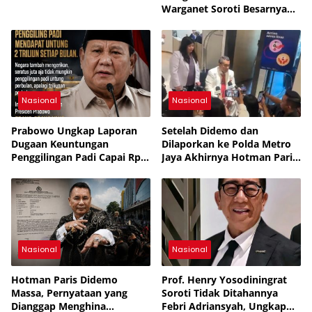
Warganet Soroti Besarnya
Dukungan Publik
Nasional
Nasional
Prabowo Ungkap Laporan
Setelah Didemo dan
Dugaan Keuntungan
Dilaporkan ke Polda Metro
Penggilingan Padi Capai Rp2
Jaya Akhirnya Hotman Paris
Triliun per Bulan,
Jalani Perawatan ke
Pemerintah Siapkan
Singapura
Penertiban
Nasional
Nasional
Hotman Paris Didemo
Prof. Henry Yosodiningrat
Massa, Pernyataan yang
Soroti Tidak Ditahannya
Dianggap Menghina
Febri Adriansyah, Ungkap