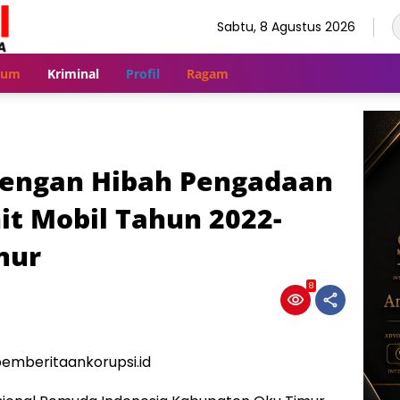
Sabtu, 8 Agustus 2026
kum
Kriminal
Profil
Ragam
wengan Hibah Pengadaan
it Mobil Tahun 2022-
mur
8
emberitaankorupsi.id