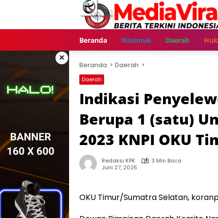
Langsung
ke
konten
Beranda
Nasional
Daerah
Hu
×
Beranda
Daerah
Daerah
Indikasi Penyele
Berupa 1 (satu) Un
2023 KNPI OKU Ti
Redaksi KPK
3 Min Baca
Juni 27, 2025
OKU Timur/Sumatra Selatan, koranp