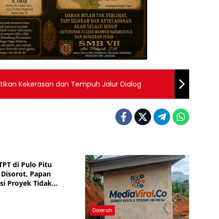
ntikan Kekerasan dan Tempuh Jalur Dialog
h
TPT di Pulo Pitu
 Disorot, Papan
si Proyek Tidak
Daerah