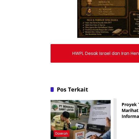
HWPL Desak Israel dan Iran He
Pos Terkait
Daera
Proyek 
Marihat
Informa
Terlihat
Daerah