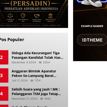
Pos Populer
Diduga Ada Kecurangan! Tiga
2
Pasangan Kandidat Tolak Hasil
Pilkada Kerinci 2024
Desember 4, 2024
2254
Anggaran Bimtek Aparatur
3
Pekon Se-Lampung Barat
Diduga Ladang Korupsi Buat
Juli 17, 2024
1724
Makan Anak Istri
Selisih Suara yang Jauh ! MK :
4
Pelanggaran TSM juga Tetap
Mengacu pada Prinsip Keadilan
Desember 27, 2024
1682
Pemilu