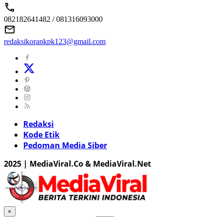
082182641482 / 081316093000
redaksikorankpk123@gmail.com
Redaksi
Kode Etik
Pedoman Media Siber
2025 | MediaViral.Co & MediaViral.Net
×