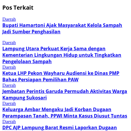
Pos Terkait
Daerah
Bupati Hamartoni Ajak Masyarakat Kelola Sampah
Jadi Sumber Penghasilan
Daerah
Lampung Utara Perkuat Kerja Sama dengan
Kementerian Lingkungan Hidup untuk Tingkatkan
Pengelolaan Sampah
Daerah
Ketua LHP Pekon Wayharu Audiensi ke Dinas PMP
Bahas Persiapan Pemilihan PAW
Daerah
Jembatan Perintis Garuda Permudah Aktivitas Warga
Kampung Sukosari
Daerah
Keluarga Ambar Mengaku Jadi Korban Dugaan
Perampasan Tanah, PPWI Minta Kasus Diusut Tuntas
Daerah
DPC AJP Lampung Barat Resmi Laporkan Dugaan