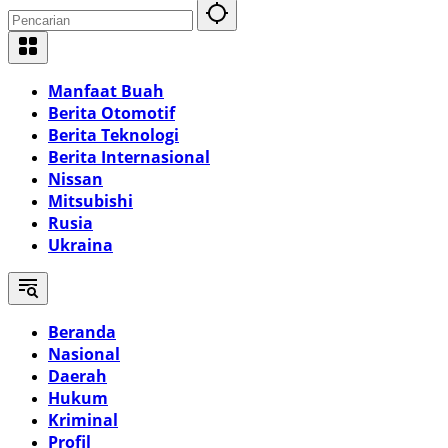
Manfaat Buah
Berita Otomotif
Berita Teknologi
Berita Internasional
Nissan
Mitsubishi
Rusia
Ukraina
Beranda
Nasional
Daerah
Hukum
Kriminal
Profil