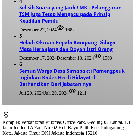
4
Selisih Suara yang Jauh ! MK : Pelanggaran
TSM juga Tetap Mengacu pada Prinsip
Keadilan Pemilu
Desember 27, 2024
1682
5
Heboh Oknum Kepala Kampung Diduga
Mata Keranjang dan Doyan Istri Orang
Desember 17, 2024
Desember 18, 2024
1503
6
Semua Warga Desa Sirnabakti Pamengpeuk
Inginkan Kades Herdi Hidayat di
Berhentikan Dari Jabatan nya
Juli 20, 2024
Juli 20, 2024
1211
Komplek Perkantoran Pulomas Office Park, Gedung 02 Lantai. 1.1
Jalan Jenderal A Yani No. 02 Kel. Kayu Putih Kec. Pulogadung
Kota. Jakarta Timur DKI Jakarta Indonesia 15210