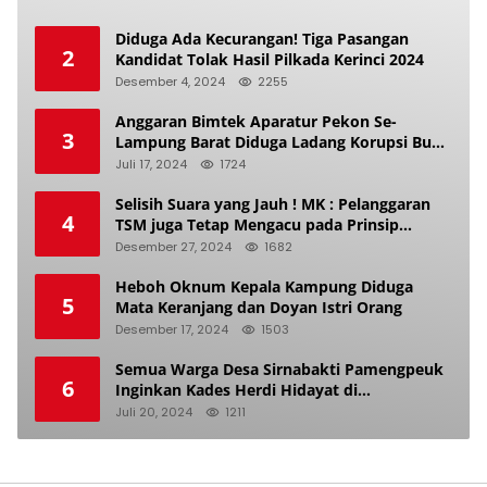
Diduga Ada Kecurangan! Tiga Pasangan
2
Kandidat Tolak Hasil Pilkada Kerinci 2024
Desember 4, 2024
2255
Anggaran Bimtek Aparatur Pekon Se-
3
Lampung Barat Diduga Ladang Korupsi Buat
Makan Anak Istri
Juli 17, 2024
1724
Selisih Suara yang Jauh ! MK : Pelanggaran
4
TSM juga Tetap Mengacu pada Prinsip
Keadilan Pemilu
Desember 27, 2024
1682
Heboh Oknum Kepala Kampung Diduga
5
Mata Keranjang dan Doyan Istri Orang
Desember 17, 2024
1503
Semua Warga Desa Sirnabakti Pamengpeuk
6
Inginkan Kades Herdi Hidayat di
Berhentikan Dari Jabatan nya
Juli 20, 2024
1211