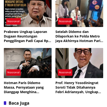
Nasional
Nasional
Prabowo Ungkap Laporan
Setelah Didemo dan
Dugaan Keuntungan
Dilaporkan ke Polda Metro
Penggilingan Padi Capai Rp2
Jaya Akhirnya Hotman Paris
Triliun per Bulan,
Jalani Perawatan ke
Pemerintah Siapkan
Singapura
Penertiban
Nasional
Nasional
Hotman Paris Didemo
Prof. Henry Yosodiningrat
Massa, Pernyataan yang
Soroti Tidak Ditahannya
Dianggap Menghina
Febri Adriansyah, Ungkap
Wartawan Berujung Laporan
Kekhawatiran soal
ke Polda Metro Jaya
Keselamatan
Baca Juga