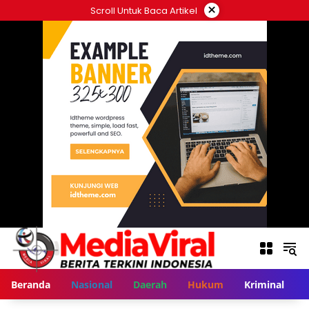
Langsung
×
Scroll Untuk Baca Artikel
ke
konten
Beranda
Nasional
Daerah
Hukum
Kriminal