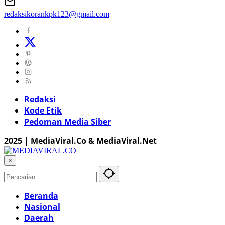
redaksikorankpk123@gmail.com
Redaksi
Kode Etik
Pedoman Media Siber
2025 | MediaViral.Co & MediaViral.Net
×
Beranda
Nasional
Daerah