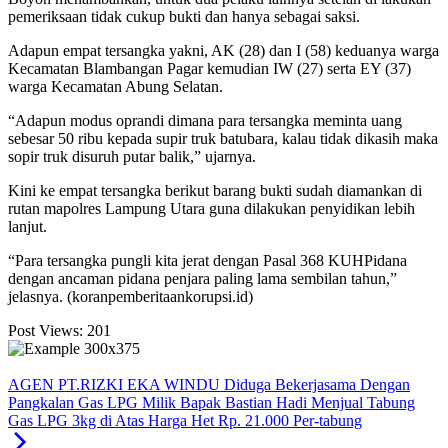
pemeriksaan tidak cukup bukti dan hanya sebagai saksi.
Adapun empat tersangka yakni, AK (28) dan I (58) keduanya warga
Kecamatan Blambangan Pagar kemudian IW (27) serta EY (37)
warga Kecamatan Abung Selatan.
“Adapun modus oprandi dimana para tersangka meminta uang
sebesar 50 ribu kepada supir truk batubara, kalau tidak dikasih maka
sopir truk disuruh putar balik,” ujarnya.
Kini ke empat tersangka berikut barang bukti sudah diamankan di
rutan mapolres Lampung Utara guna dilakukan penyidikan lebih
lanjut.
“Para tersangka pungli kita jerat dengan Pasal 368 KUHPidana
dengan ancaman pidana penjara paling lama sembilan tahun,”
jelasnya. (koranpemberitaankorupsi.id)
Post Views:
201
AGEN PT.RIZKI EKA WINDU Diduga Bekerjasama Dengan
Pangkalan Gas LPG Milik Bapak Bastian Hadi Menjual Tabung
Gas LPG 3kg di Atas Harga Het Rp. 21.000 Per-tabung