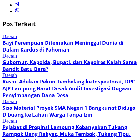
Pos Terkait
Daerah
Bayi Perempuan Ditemukan Meninggal Dunia di
Dalam Kardus di Pahoman
Daerah
Gubernur, Kapolda, Bupati, dan Kapolres Kalah Sama
Bandit Batu Bara?
Daerah
Resmi Adukan Pekon Tembelang ke Inspektorat, DPC
AJP Lampung Barat Desak Audit Investigasi Dugaan
Penyimpangan Dana Desa
Daerah
Sisa Material Proyek SMA Negeri 1 Bangkunat Diduga
Dibuang ke Lahan Warga Tanpa Izin
Daerah
Pejabat di Propinsi Lampung Kebanyakan Tukang
Rampok Uang Rakyat, Muka Tembok, Tukang Tipu,