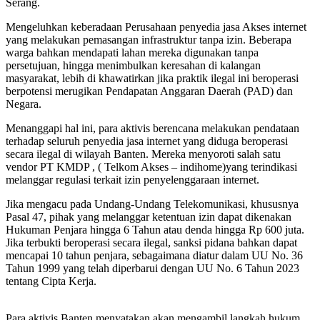
Serang.
Mengeluhkan keberadaan Perusahaan penyedia jasa Akses internet
yang melakukan pemasangan infrastruktur tanpa izin. Beberapa
warga bahkan mendapati lahan mereka digunakan tanpa
persetujuan, hingga menimbulkan keresahan di kalangan
masyarakat, lebih di khawatirkan jika praktik ilegal ini beroperasi
berpotensi merugikan Pendapatan Anggaran Daerah (PAD) dan
Negara.
Menanggapi hal ini, para aktivis berencana melakukan pendataan
terhadap seluruh penyedia jasa internet yang diduga beroperasi
secara ilegal di wilayah Banten. Mereka menyoroti salah satu
vendor PT KMDP , ( Telkom Akses – indihome)yang terindikasi
melanggar regulasi terkait izin penyelenggaraan internet.
Jika mengacu pada Undang-Undang Telekomunikasi, khususnya
Pasal 47, pihak yang melanggar ketentuan izin dapat dikenakan
Hukuman Penjara hingga 6 Tahun atau denda hingga Rp 600 juta.
Jika terbukti beroperasi secara ilegal, sanksi pidana bahkan dapat
mencapai 10 tahun penjara, sebagaimana diatur dalam UU No. 36
Tahun 1999 yang telah diperbarui dengan UU No. 6 Tahun 2023
tentang Cipta Kerja.
Para aktivis Banten menyatakan akan mengambil langkah hukum