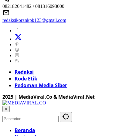
082182641482 / 081316093000
redaksikorankpk123@gmail.com
Redaksi
Kode Etik
Pedoman Media Siber
2025 | MediaViral.Co & MediaViral.Net
×
Beranda