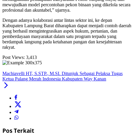
mewujudkan model percontohan pekon binaan yang dikelola secara
profesional dan akuntabel,” ujarnya.
Dengan adanya kolaborasi antar lintas sektor ini, ke depan
Kabupaten Lampung Barat diharapkan dapat menjadi contoh daerah
yang berhasil mengintegrasikan aspek hukum, pertanian, dan
pemberdayaan masyarakat dalam satu program terpadu yang
berdampak langsung pada ketahanan pangan dan kesejahteraan
rakyat.
Post Views:
3,413
Machiavelli HT, S.STP., M.SI. Ditunjuk Sebagai Pelaksa Tugas
Ketua Palang Merah Indonesia Kabupaten Way Kanan
Pos Terkait