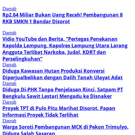
Daerah
Rp2,64 Miliar Bukan Uang Receh! Pembangunan 8
RKB SMKN 1 Bandar Disorot
Daerah
Vidio YouTube dan Berita, “Pertegas Penekanan
Kapolda Lampung, Kapolres Lampung Utara Larang
Anggota Terlibat Narkoba, Judol, KDRT dan
Perselingkuhan”
Daerah
Diduga Kawasan Hutan Produksi Konversi
Diperjualbelikan dengan Dalih Tanah Ulayat Adat
Daerah
Diduga Di-PHK Tanpa Penjelasan Rinci, Satpam PT
Bengkulu Sawit Lestari Mengadu ke Disnaker
Daerah
Proyek TPT di Pulo Pitu Marihat Disorot, Papan
Informasi Proyek Tidak Terlihat
Daerah
Warga Soroti Pembangunan MCK di Pekon Trimulyo,
Diduga Salah Sasaran