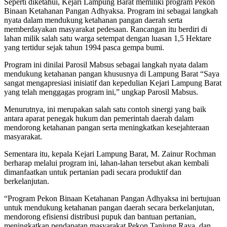
Seperti diketahui, Kejari Lampung Barat memiliki program Pekon
Binaan Ketahanan Pangan Adhyaksa. Program ini sebagai langkah
nyata dalam mendukung ketahanan pangan daerah serta
memberdayakan masyarakat pedesaan. Rancangan itu berdiri di
lahan milik salah satu warga setempat dengan luasan 1,5 Hektare
yang tertidur sejak tahun 1994 pasca gempa bumi.
Program ini dinilai Parosil Mabsus sebagai langkah nyata dalam
mendukung ketahanan pangan khususnya di Lampung Barat “Saya
sangat mengapresiasi inisiatif dan kepedulian Kejari Lampung Barat
yang telah menggagas program ini,” ungkap Parosil Mabsus.
Menurutnya, ini merupakan salah satu contoh sinergi yang baik
antara aparat penegak hukum dan pemerintah daerah dalam
mendorong ketahanan pangan serta meningkatkan kesejahteraan
masyarakat.
Sementara itu, kepala Kejari Lampung Barat, M. Zainur Rochman
berharap melalui program ini, lahan-lahan tersebut akan kembali
dimanfaatkan untuk pertanian padi secara produktif dan
berkelanjutan.
“Program Pekon Binaan Ketahanan Pangan Adhyaksa ini bertujuan
untuk mendukung ketahanan pangan daerah secara berkelanjutan,
mendorong efisiensi distribusi pupuk dan bantuan pertanian,
meningkatkan pendapatan masyarakat Pekon Tanjung Raya, dan