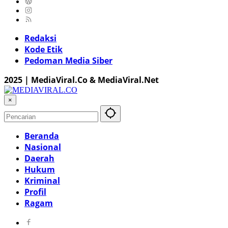
Redaksi
Kode Etik
Pedoman Media Siber
2025 | MediaViral.Co & MediaViral.Net
×
Beranda
Nasional
Daerah
Hukum
Kriminal
Profil
Ragam