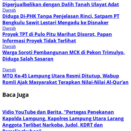
Diperjualbelikan dengan Dalih Tanah Ulayat Adat
Daerah
Diduga Di-PHK Tanpa Penjelasan Rinci, Satpam PT
Bengkulu Sawit Lestari Mengadu ke Disnaker
Daerah
Proyek TPT di Pulo Pitu Marihat Disorot, Papan
Informasi Proyek Tidak Terlihat
Daerah
Warga Soroti Pembangunan MCK di Pekon Trimulyo,
Diduga Salah Sasaran
Daerah
MTQ Ke-45 Lampung Utara Resmi Ditutup, Wabup
Romli Ajak Masyarakat Terapkan Nilai-Nilai Al-Qur’an
Baca Juga
Vidio YouTube dan Berita, “Pertegas Penekanan
Kapolda Lampung, Kapolres Lampung Utara Larang
Anggota Terlibat Narkoba, Judol, KDRT dan