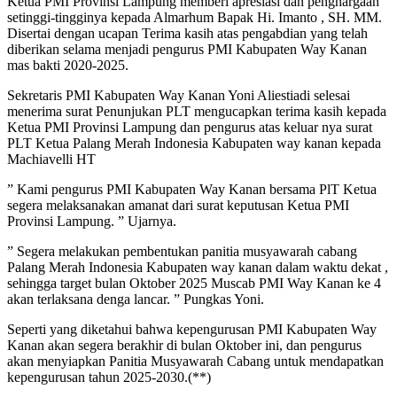
Ketua PMI Provinsi Lampung memberi apresiasi dan penghargaan
setinggi-tingginya kepada Almarhum Bapak Hi. Imanto , SH. MM.
Disertai dengan ucapan Terima kasih atas pengabdian yang telah
diberikan selama menjadi pengurus PMI Kabupaten Way Kanan
mas bakti 2020-2025.
Sekretaris PMI Kabupaten Way Kanan Yoni Aliestiadi selesai
menerima surat Penunjukan PLT mengucapkan terima kasih kepada
Ketua PMI Provinsi Lampung dan pengurus atas keluar nya surat
PLT Ketua Palang Merah Indonesia Kabupaten way kanan kepada
Machiavelli HT
” Kami pengurus PMI Kabupaten Way Kanan bersama PlT Ketua
segera melaksanakan amanat dari surat keputusan Ketua PMI
Provinsi Lampung. ” Ujarnya.
” Segera melakukan pembentukan panitia musyawarah cabang
Palang Merah Indonesia Kabupaten way kanan dalam waktu dekat ,
sehingga target bulan Oktober 2025 Muscab PMI Way Kanan ke 4
akan terlaksana denga lancar. ” Pungkas Yoni.
Seperti yang diketahui bahwa kepengurusan PMI Kabupaten Way
Kanan akan segera berakhir di bulan Oktober ini, dan pengurus
akan menyiapkan Panitia Musyawarah Cabang untuk mendapatkan
kepengurusan tahun 2025-2030.(**)