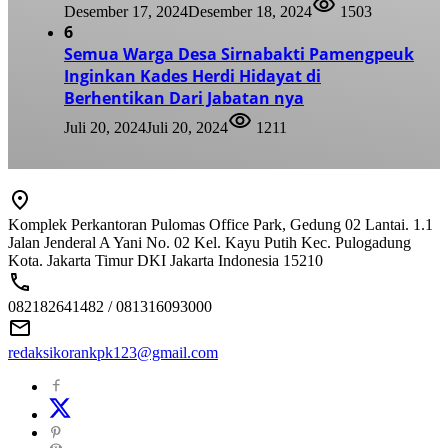
Desember 17, 2024
Desember 18, 2024
1503
6
Semua Warga Desa Sirnabakti Pamengpeuk
Inginkan Kades Herdi Hidayat di
Berhentikan Dari Jabatan nya
Juli 20, 2024
Juli 20, 2024
1211
Komplek Perkantoran Pulomas Office Park, Gedung 02 Lantai. 1.1
Jalan Jenderal A Yani No. 02 Kel. Kayu Putih Kec. Pulogadung
Kota. Jakarta Timur DKI Jakarta Indonesia 15210
082182641482 / 081316093000
redaksikorankpk123@gmail.com