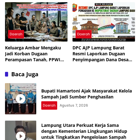
Daerah
Daerah
Keluarga Ambar Mengaku
DPC AJP Lampung Barat
Jadi Korban Dugaan
Resmi Laporkan Dugaan
Perampasan Tanah, PPWI
Penyimpangan Dana Desa
Minta Kasus Diusut Tuntas
Pekon Trimulyo ke
Inspektorat
Baca Juga
Bupati Hamartoni Ajak Masyarakat Kelola
Sampah Jadi Sumber Penghasilan
Daerah
Agustus 7, 2026
Lampung Utara Perkuat Kerja Sama
dengan Kementerian Lingkungan Hidup
untuk Tingkatkan Pengelolaan Sampah