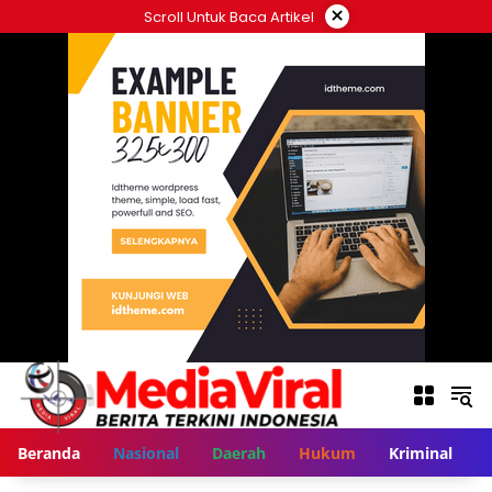
Langsung
×
Scroll Untuk Baca Artikel
ke
konten
Beranda
Nasional
Daerah
Hukum
Kriminal