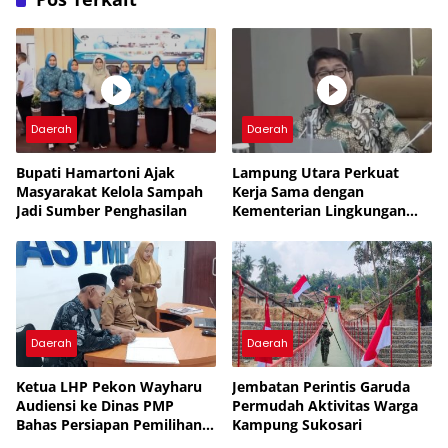
Daerah
Daerah
Bupati Hamartoni Ajak
Lampung Utara Perkuat
Masyarakat Kelola Sampah
Kerja Sama dengan
Jadi Sumber Penghasilan
Kementerian Lingkungan
Hidup untuk Tingkatkan
Pengelolaan Sampah
Daerah
Daerah
Ketua LHP Pekon Wayharu
Jembatan Perintis Garuda
Audiensi ke Dinas PMP
Permudah Aktivitas Warga
Bahas Persiapan Pemilihan
Kampung Sukosari
PAW