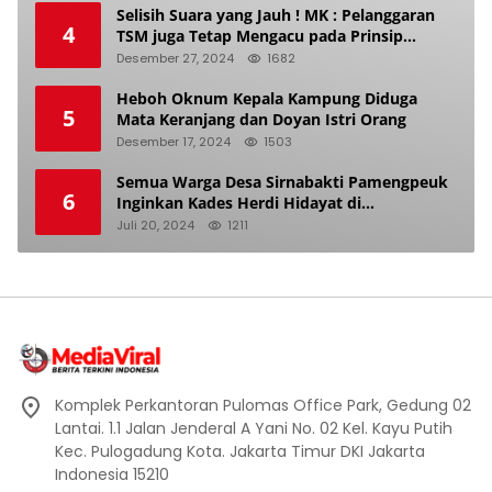
Selisih Suara yang Jauh ! MK : Pelanggaran
4
TSM juga Tetap Mengacu pada Prinsip
Keadilan Pemilu
Desember 27, 2024
1682
Heboh Oknum Kepala Kampung Diduga
5
Mata Keranjang dan Doyan Istri Orang
Desember 17, 2024
1503
Semua Warga Desa Sirnabakti Pamengpeuk
6
Inginkan Kades Herdi Hidayat di
Berhentikan Dari Jabatan nya
Juli 20, 2024
1211
Komplek Perkantoran Pulomas Office Park, Gedung 02
Lantai. 1.1 Jalan Jenderal A Yani No. 02 Kel. Kayu Putih
Kec. Pulogadung Kota. Jakarta Timur DKI Jakarta
Indonesia 15210