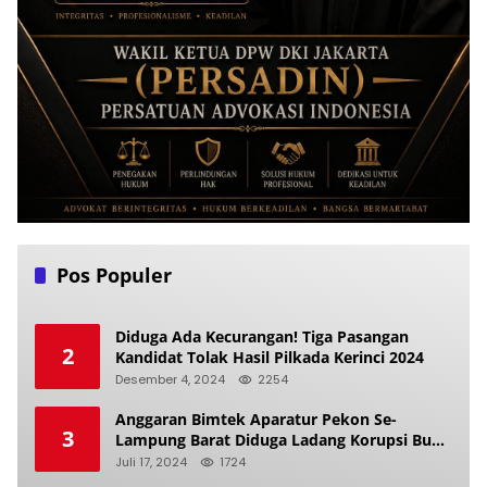
Pos Populer
Diduga Ada Kecurangan! Tiga Pasangan
2
Kandidat Tolak Hasil Pilkada Kerinci 2024
Desember 4, 2024
2254
Anggaran Bimtek Aparatur Pekon Se-
3
Lampung Barat Diduga Ladang Korupsi Buat
Makan Anak Istri
Juli 17, 2024
1724