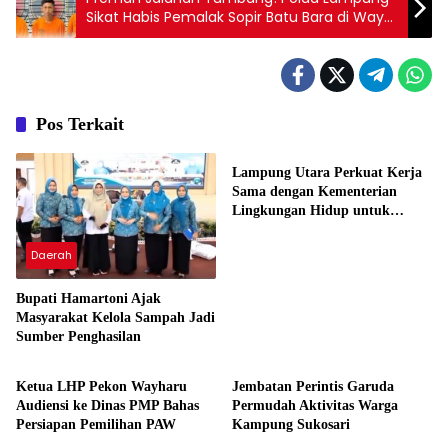
Sikat Habis Pemalak Sopir Batu Bara di Way
Kanan
Pos Terkait
Daerah
Lampung Utara Perkuat Kerja
Sama dengan Kementerian
Lingkungan Hidup untuk
Tingkatkan Pengelolaan
Sampah
Daerah
Bupati Hamartoni Ajak
Masyarakat Kelola Sampah Jadi
Sumber Penghasilan
Daerah
Daerah
Ketua LHP Pekon Wayharu
Jembatan Perintis Garuda
Audiensi ke Dinas PMP Bahas
Permudah Aktivitas Warga
Persiapan Pemilihan PAW
Kampung Sukosari
Daerah
Daerah