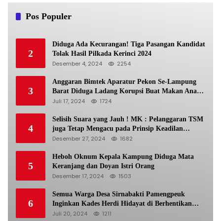
Pos Populer
Diduga Ada Kecurangan! Tiga Pasangan Kandidat
2
Tolak Hasil Pilkada Kerinci 2024
Desember 4, 2024
2254
Anggaran Bimtek Aparatur Pekon Se-Lampung
3
Barat Diduga Ladang Korupsi Buat Makan Anak
Istri
Juli 17, 2024
1724
Selisih Suara yang Jauh ! MK : Pelanggaran TSM
4
juga Tetap Mengacu pada Prinsip Keadilan
Pemilu
Desember 27, 2024
1682
Heboh Oknum Kepala Kampung Diduga Mata
5
Keranjang dan Doyan Istri Orang
Desember 17, 2024
1503
Semua Warga Desa Sirnabakti Pamengpeuk
6
Inginkan Kades Herdi Hidayat di Berhentikan
Dari Jabatan nya
Juli 20, 2024
1211