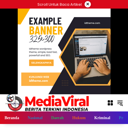
Langsung
×
Scroll Untuk Baca Artikel
ke
konten
Beranda
Nasional
Daerah
Hukum
Kriminal
Profi