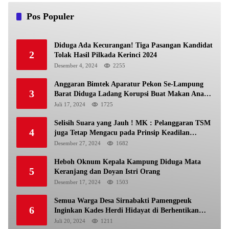
Pos Populer
Diduga Ada Kecurangan! Tiga Pasangan Kandidat
2
Tolak Hasil Pilkada Kerinci 2024
Desember 4, 2024
2255
Anggaran Bimtek Aparatur Pekon Se-Lampung
3
Barat Diduga Ladang Korupsi Buat Makan Anak
Istri
Juli 17, 2024
1725
Selisih Suara yang Jauh ! MK : Pelanggaran TSM
4
juga Tetap Mengacu pada Prinsip Keadilan
Pemilu
Desember 27, 2024
1682
Heboh Oknum Kepala Kampung Diduga Mata
5
Keranjang dan Doyan Istri Orang
Desember 17, 2024
1503
Semua Warga Desa Sirnabakti Pamengpeuk
6
Inginkan Kades Herdi Hidayat di Berhentikan
Dari Jabatan nya
Juli 20, 2024
1211