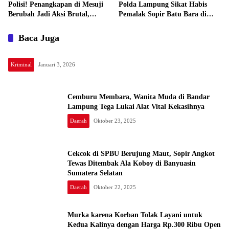
Polisi! Penangkapan di Mesuji
Polda Lampung Sikat Habis
Berubah Jadi Aksi Brutal,
Pemalak Sopir Batu Bara di
“Preman Kayu Are, Tak Mati
Way Kanan
Tak Jere”
Baca Juga
Kriminal
Januari 3, 2026
Cemburu Membara, Wanita Muda di Bandar
Lampung Tega Lukai Alat Vital Kekasihnya
Daerah
Oktober 23, 2025
Cekcok di SPBU Berujung Maut, Sopir Angkot
Tewas Ditembak Ala Koboy di Banyuasin
Sumatera Selatan
Daerah
Oktober 22, 2025
Murka karena Korban Tolak Layani untuk
Kedua Kalinya dengan Harga Rp.300 Ribu Open