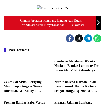
Oknum Aparatur Kampung Lingkungan Bugis
Terindikasi Akali Masyarakat dan PT Telkomsel
Pos Terkait
Daerah
Cemburu Membara, Wanita
Muda di Bandar Lampung Tega
Lukai Alat Vital Kekasihnya
Daerah
Daerah
Cekcok di SPBU Berujung
Murka karena Korban Tolak
Maut, Sopir Angkot Tewas
Layani untuk Kedua Kalinya
Ditembak Ala Koboy di
dengan Harga Rp.300 Ribu
Daerah
Daerah
Banyuasin Sumatera Selatan
Open BO, Kasus Pembunuhan
Anti Puspita Sari
Preman Bandar Sabu Versus
Preman Jalanan Tumbang!