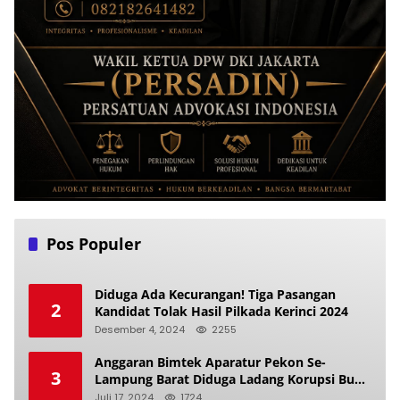
Pos Populer
Diduga Ada Kecurangan! Tiga Pasangan
2
Kandidat Tolak Hasil Pilkada Kerinci 2024
Desember 4, 2024
2255
Anggaran Bimtek Aparatur Pekon Se-
3
Lampung Barat Diduga Ladang Korupsi Buat
Makan Anak Istri
Juli 17, 2024
1724