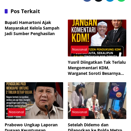
Pos Terkait
Bupati Hamartoni Ajak
Masyarakat Kelola Sampah
Jadi Sumber Penghasilan
Nasional
Yusril Diingatkan Tak Terlalu
Mengomentari KDM,
Warganet Soroti Besarnya
Dukungan Publik
Nasional
Nasional
Prabowo Ungkap Laporan
Setelah Didemo dan
Dugaan Keuntungan
Dilaporkan ke Polda Metro