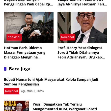
Penggilingan Padi Capai Rp2
Jaya Akhirnya Hotman Paris
Triliun per Bulan,
Jalani Perawatan ke
Pemerintah Siapkan
Singapura
Penertiban
Nasional
Nasional
Hotman Paris Didemo
Prof. Henry Yosodiningrat
Massa, Pernyataan yang
Soroti Tidak Ditahannya
Dianggap Menghina
Febri Adriansyah, Ungkap
Wartawan Berujung Laporan
Kekhawatiran soal
ke Polda Metro Jaya
Keselamatan
Baca Juga
Bupati Hamartoni Ajak Masyarakat Kelola Sampah Jadi
Sumber Penghasilan
Nasional
Agustus 8, 2026
Yusril Diingatkan Tak Terlalu
Mengomentari KDM, Warganet Soroti