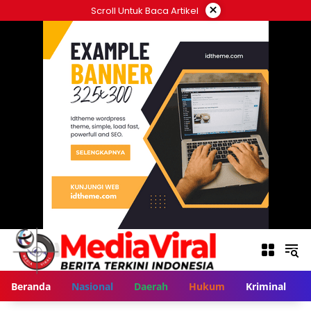
Langsung
×
Scroll Untuk Baca Artikel
ke
konten
Beranda
Nasional
Daerah
Hukum
Kriminal