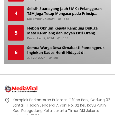
Selisih Suara yang Jauh ! MK : Pelanggaran
4
TSM juga Tetap Mengacu pada Prinsip
Keadilan Pemilu
Desember 27, 2024
1682
Heboh Oknum Kepala Kampung Diduga
5
Mata Keranjang dan Doyan Istri Orang
Desember 17, 2024
1503
Semua Warga Desa Sirnabakti Pamengpeuk
6
Inginkan Kades Herdi Hidayat di
Berhentikan Dari Jabatan nya
Juli 20, 2024
1211
Komplek Perkantoran Pulomas Office Park, Gedung 02
Lantai. 1.1 Jalan Jenderal A Yani No. 02 Kel. Kayu Putih
Kec. Pulogadung Kota. Jakarta Timur DKI Jakarta