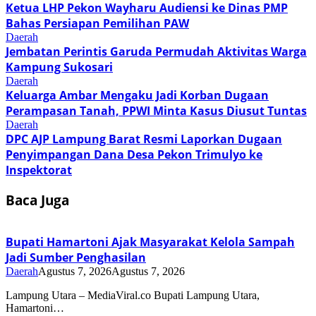
Ketua LHP Pekon Wayharu Audiensi ke Dinas PMP
Bahas Persiapan Pemilihan PAW
Daerah
Jembatan Perintis Garuda Permudah Aktivitas Warga
Kampung Sukosari
Daerah
Keluarga Ambar Mengaku Jadi Korban Dugaan
Perampasan Tanah, PPWI Minta Kasus Diusut Tuntas
Daerah
DPC AJP Lampung Barat Resmi Laporkan Dugaan
Penyimpangan Dana Desa Pekon Trimulyo ke
Inspektorat
Baca Juga
Bupati Hamartoni Ajak Masyarakat Kelola Sampah
Jadi Sumber Penghasilan
Daerah
Agustus 7, 2026
Agustus 7, 2026
Lampung Utara – MediaViral.co Bupati Lampung Utara,
Hamartoni…