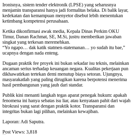
Ironisnya, sistem tender elektronik (LPSE) yang seharusnya
menjamin transparansi hanya jadi formalitas belaka. Di balik layar,
kedekatan dan kemampuan menyetor disebut lebih menentukan
ketimbang kompetensi perusahaan.
Ketika dikonfirmasi awak media, Kepala Dinas Perkim OKU
Timur, Danan Rachmat, SE, M.Si, justru memberikan jawaban
singkat yang terkesan meremehkan.
“Yo ngapo… dak katik statmen-statemanan… yo sudah itu bae,”
ucapnya dengan nada enteng.
Dugaan praktik fee proyek ini bukan sekadar isu teknis, melainkan
ancaman serius terhadap keuangan negara. Kualitas pekerjaan pun
dikhawatirkan tertekan demi menutup biaya setoran. Ujungnya,
masyarakatlah yang paling dirugikan karena berpotensi menerima
hasil pembangunan yang jauh dari standar.
Publik kini menanti langkah tegas aparat penegak hukum: apakah
fenomena ini hanya sebatas isu liar, atau kenyataan pahit dari wajah
birokrasi yang sarat dengan praktik kotor. Transparansi dan
integritas bukan lagi pilihan, melainkan kewajiban.
Laporan: Adi Saputra.
Post Views:
3,818