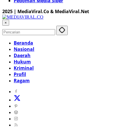
Pedoman Media Siber
2025 | MediaViral.Co & MediaViral.Net
×
Beranda
Nasional
Daerah
Hukum
Kriminal
Profil
Ragam