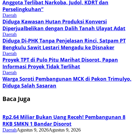
Anggota Terlibat Narkoba, Judol, KDRT dan
Perselingkuhan”
Daerah
Diduga Kawasan Hutan Produksi Konversi
Diperjualbelikan dengan Dalih Tanah Ulayat Adat
Daerah
Diduga Di-PHK Tanpa Penjelasan Rinci, Satpam PT
Bengkulu Sawit Lestari Mengadu ke Disnaker
Daerah
Proyek TPT di Pulo Pitu Marihat Disorot, Papan
Informasi Proyek Tidak Terlihat
Daerah
Warga Soroti Pembangunan MCK di Pekon Trimulyo,
Diduga Salah Sasaran
Baca Juga
Rp2,64 Miliar Bukan Uang Receh! Pembangunan 8
RKB SMKN 1 Bandar Disorot
Daerah
Agustus 9, 2026
Agustus 9, 2026