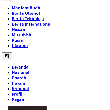
Manfaat Buah
Berita Otomotif
Berita Teknologi
Berita Internasional
Nissan
Mitsubishi
Rusia
Ukraina
Beranda
Nasional
Daerah
Hukum
Kriminal
Profil
Ragam