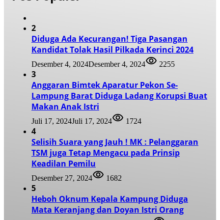
2
Diduga Ada Kecurangan! Tiga Pasangan
Kandidat Tolak Hasil Pilkada Kerinci 2024
Desember 4, 2024
Desember 4, 2024
2255
3
Anggaran Bimtek Aparatur Pekon Se-
Lampung Barat Diduga Ladang Korupsi Buat
Makan Anak Istri
Juli 17, 2024
Juli 17, 2024
1724
4
Selisih Suara yang Jauh ! MK : Pelanggaran
TSM juga Tetap Mengacu pada Prinsip
Keadilan Pemilu
Desember 27, 2024
1682
5
Heboh Oknum Kepala Kampung Diduga
Mata Keranjang dan Doyan Istri Orang