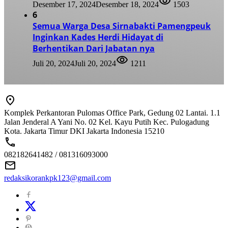
Desember 17, 2024
Desember 18, 2024
1503
6
Semua Warga Desa Sirnabakti Pamengpeuk
Inginkan Kades Herdi Hidayat di
Berhentikan Dari Jabatan nya
Juli 20, 2024
Juli 20, 2024
1211
Komplek Perkantoran Pulomas Office Park, Gedung 02 Lantai. 1.1
Jalan Jenderal A Yani No. 02 Kel. Kayu Putih Kec. Pulogadung
Kota. Jakarta Timur DKI Jakarta Indonesia 15210
082182641482 / 081316093000
redaksikorankpk123@gmail.com