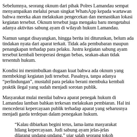
Sebelumnya, seorang oknum dari pihak Polres Lamandau sempat
menyampaikan melalui pesan singkat WhatsApp kepada wartawan
bahwa mereka akan melakukan pengecekan dan memastikan lokasi
kegiatan tersebut. Oknum tersebut juga mengaku baru mengetahui
adanya aktivitas sabung ayam di wilayah hukum Lamandau.
Namun sangat disayangkan, hingga berita ini diturunkan, belum ada
tindakan nyata dari aparat terkait. Tidak ada pembubaran maupun
penangkapan terhadap para pelaku. Justru kegiatan sabung ayam
tersebut kembali beroperasi dengan bebas, seakan-akan tidak
tersentuh hukum.
Kondisi ini menimbulkan dugaan kuat bahwa ada oknum yang
membekingi kegiatan judi tersebut. Pasalnya, tanpa adanya
“perlindungan”, mustahil para pelaku berani membuka kembali
praktik ilegal yang sudah menjadi sorotan publik.
Masyarakat mulai menilai bahwa aparat penegak hukum di
Lamandau lamban bahkan terkesan melakukan pembiaran. Hal ini
mencederai kepercayaan publik terhadap aparat yang seharusnya
menjadi garda terdepan dalam penegakan hukum.
“Kalau dibiarkan begini terus, lama-lama masyarakat
hilang kepercayaan. Judi sabung ayam jelas-jelas
dilarang undang-undang,” ujar salah seorang tokoh