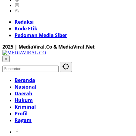
Redaksi
Kode Etik
Pedoman Media Siber
2025 | MediaViral.Co & MediaViral.Net
×
Beranda
Nasional
Daerah
Hukum
Kriminal
Profil
Ragam