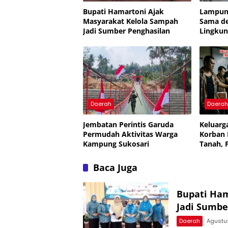
Bupati Hamartoni Ajak
Lampung
Masyarakat Kelola Sampah
Sama d
Jadi Sumber Penghasilan
Lingkun
Tingkat
Sampa
Daerah
Daera
Jembatan Perintis Garuda
Keluarg
Permudah Aktivitas Warga
Korban
Kampung Sukosari
Tanah, 
Diusut 
Baca Juga
Bupati Ham
Jadi Sumbe
Daerah
Agustu