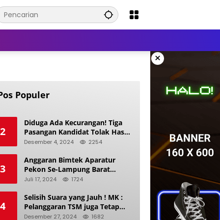
×
Pos Populer
Diduga Ada Kecurangan! Tiga
2
Pasangan Kandidat Tolak Hasil
Pilkada Kerinci 2024
Desember 4, 2024
2254
Anggaran Bimtek Aparatur
3
Pekon Se-Lampung Barat
Diduga Ladang Korupsi Buat
Juli 17, 2024
1724
Makan Anak Istri
Selisih Suara yang Jauh ! MK :
4
Pelanggaran TSM juga Tetap
Mengacu pada Prinsip Keadilan
Desember 27, 2024
1682