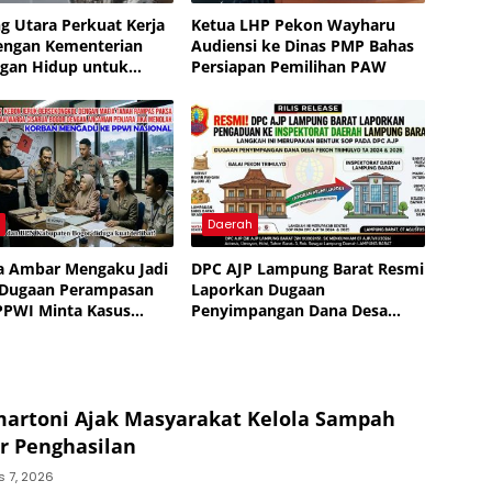
 Utara Perkuat Kerja
Ketua LHP Pekon Wayharu
engan Kementerian
Audiensi ke Dinas PMP Bahas
gan Hidup untuk
Persiapan Pemilihan PAW
kan Pengelolaan
h
h
Daerah
a Ambar Mengaku Jadi
DPC AJP Lampung Barat Resmi
 Dugaan Perampasan
Laporkan Dugaan
PPWI Minta Kasus
Penyimpangan Dana Desa
Tuntas
Pekon Trimulyo ke
Inspektorat
artoni Ajak Masyarakat Kelola Sampah
r Penghasilan
s 7, 2026