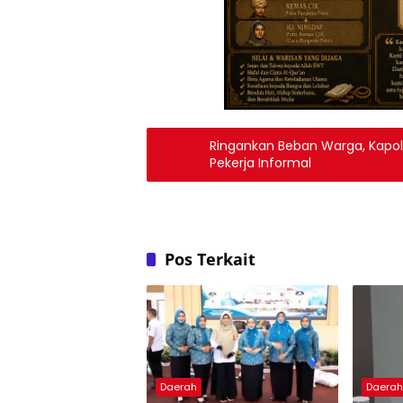
Ringankan Beban Warga, Kapo
Pekerja Informal
Pos Terkait
Daerah
Daera