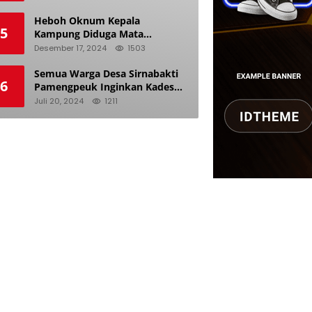
Pemilu
Heboh Oknum Kepala
5
Kampung Diduga Mata
Keranjang dan Doyan Istri
Desember 17, 2024
1503
Orang
Semua Warga Desa Sirnabakti
6
Pamengpeuk Inginkan Kades
Herdi Hidayat di Berhentikan
Juli 20, 2024
1211
Dari Jabatan nya