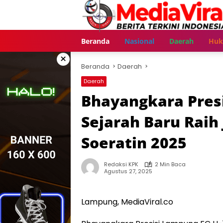
Langsung
ke
konten
Beranda
Nasional
Daerah
Hu
×
Beranda
Daerah
Daerah
Bhayangkara Pres
Sejarah Baru Raih
Soeratin 2025
Redaksi KPK
2 Min Baca
Agustus 27, 2025
Lampung, MediaViral.co