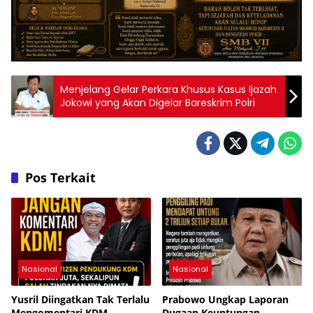
Menjelang Gelar Perkara Khusus Kasus Ijazah
Jokowi yang Akan Digelar Bareskrim Polri
Pos Terkait
Nasional
Nasional
Yusril Diingatkan Tak Terlalu
Prabowo Ungkap Laporan
Mengomentari KDM,
Dugaan Keuntungan