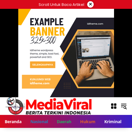
Langsung
×
Scroll Untuk Baca Artikel
ke
konten
Beranda
Nasional
Daerah
Hukum
Kriminal