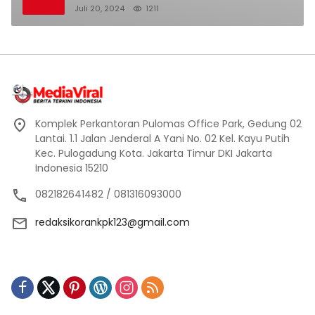
Berhentikan Dari Jabatan nya
Juli 20, 2024
1211
Komplek Perkantoran Pulomas Office Park, Gedung 02
Lantai. 1.1 Jalan Jenderal A Yani No. 02 Kel. Kayu Putih
Kec. Pulogadung Kota. Jakarta Timur DKI Jakarta
Indonesia 15210
082182641482 / 081316093000
redaksikorankpk123@gmail.com