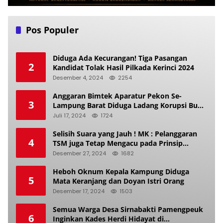
Pos Populer
Diduga Ada Kecurangan! Tiga Pasangan
2
Kandidat Tolak Hasil Pilkada Kerinci 2024
Desember 4, 2024
2254
Anggaran Bimtek Aparatur Pekon Se-
3
Lampung Barat Diduga Ladang Korupsi Buat
Makan Anak Istri
Juli 17, 2024
1724
Selisih Suara yang Jauh ! MK : Pelanggaran
4
TSM juga Tetap Mengacu pada Prinsip
Keadilan Pemilu
Desember 27, 2024
1682
Heboh Oknum Kepala Kampung Diduga
5
Mata Keranjang dan Doyan Istri Orang
Desember 17, 2024
1503
Semua Warga Desa Sirnabakti Pamengpeuk
6
Inginkan Kades Herdi Hidayat di