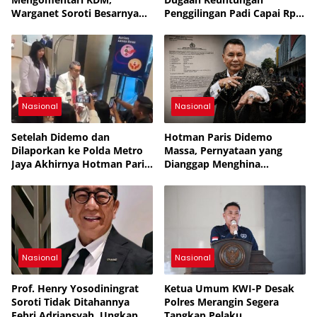
Warganet Soroti Besarnya
Penggilingan Padi Capai Rp2
Dukungan Publik
Triliun per Bulan,
Pemerintah Siapkan
Penertiban
Nasional
Nasional
Setelah Didemo dan
Hotman Paris Didemo
Dilaporkan ke Polda Metro
Massa, Pernyataan yang
Jaya Akhirnya Hotman Paris
Dianggap Menghina
Jalani Perawatan ke
Wartawan Berujung Laporan
Singapura
ke Polda Metro Jaya
Nasional
Nasional
Prof. Henry Yosodiningrat
Ketua Umum KWI-P Desak
Soroti Tidak Ditahannya
Polres Merangin Segera
Febri Adriansyah, Ungkap
Tangkap Pelaku