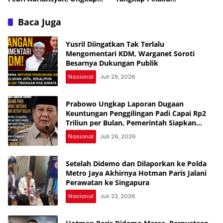
Kekhawatiran soal
Pengeroyokan Ketua DPC
Keselamatan
KWI-P Merangin
Baca Juga
Yusril Diingatkan Tak Terlalu
Mengomentari KDM, Warganet Soroti
Besarnya Dukungan Publik
Nasional
Juli 29, 2026
Prabowo Ungkap Laporan Dugaan
Keuntungan Penggilingan Padi Capai Rp2
Triliun per Bulan, Pemerintah Siapkan
Penertiban
Nasional
Juli 26, 2026
Setelah Didemo dan Dilaporkan ke Polda
Metro Jaya Akhirnya Hotman Paris Jalani
Perawatan ke Singapura
Nasional
Juli 23, 2026