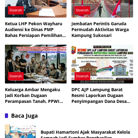
Daerah
Daerah
Ketua LHP Pekon Wayharu
Jembatan Perintis Garuda
Audiensi ke Dinas PMP
Permudah Aktivitas Warga
Bahas Persiapan Pemilihan
Kampung Sukosari
PAW
Daerah
Daerah
Keluarga Ambar Mengaku
DPC AJP Lampung Barat
Jadi Korban Dugaan
Resmi Laporkan Dugaan
Perampasan Tanah, PPWI
Penyimpangan Dana Desa
Minta Kasus Diusut Tuntas
Pekon Trimulyo ke
Inspektorat
Baca Juga
Bupati Hamartoni Ajak Masyarakat Kelola
Sampah Jadi Sumber Penghasilan