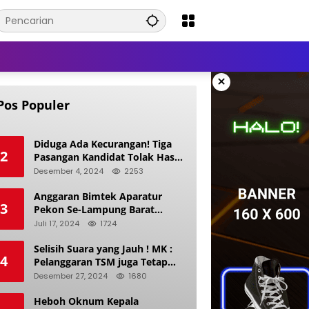
×
Pos Populer
Diduga Ada Kecurangan! Tiga
2
Pasangan Kandidat Tolak Hasil
Pilkada Kerinci 2024
Desember 4, 2024
2253
Anggaran Bimtek Aparatur
3
Pekon Se-Lampung Barat
Diduga Ladang Korupsi Buat
Juli 17, 2024
1724
Makan Anak Istri
Selisih Suara yang Jauh ! MK :
4
Pelanggaran TSM juga Tetap
Mengacu pada Prinsip Keadilan
Desember 27, 2024
1680
Pemilu
Heboh Oknum Kepala