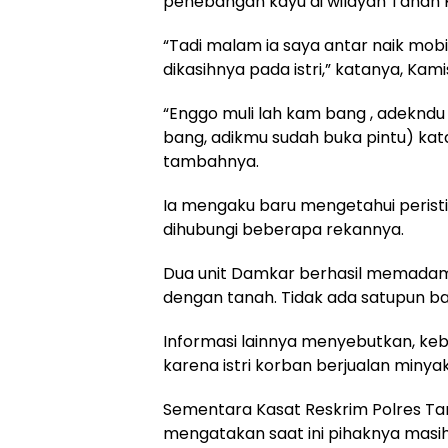
penebangan kayu di wilayah Tanah 
“Tadi malam ia saya antar naik mobi
dikasihnya pada istri,” katanya, Kam
“Enggo muli lah kam bang , adekndu
bang, adikmu sudah buka pintu) kat
tambahnya.
Ia mengaku baru mengetahui peristi
dihubungi beberapa rekannya.
Dua unit Damkar berhasil memadam
dengan tanah. Tidak ada satupun ba
Informasi lainnya menyebutkan, keb
karena istri korban berjualan minya
Sementara Kasat Reskrim Polres Tan
mengatakan saat ini pihaknya masi