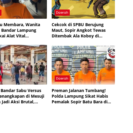
h
Daerah
u Membara, Wanita
Cekcok di SPBU Berujung
i Bandar Lampung
Maut, Sopir Angkot Tewas
ai Alat Vital
Ditembak Ala Koboy di
nya
Banyuasin Sumatera Selatan
h
Daerah
Bandar Sabu Versus
Preman Jalanan Tumbang!
 Penangkapan di Mesuji
Polda Lampung Sikat Habis
Jadi Aksi Brutal,
Pemalak Sopir Batu Bara di
 Kayu Are, Tak Mati
Way Kanan
”