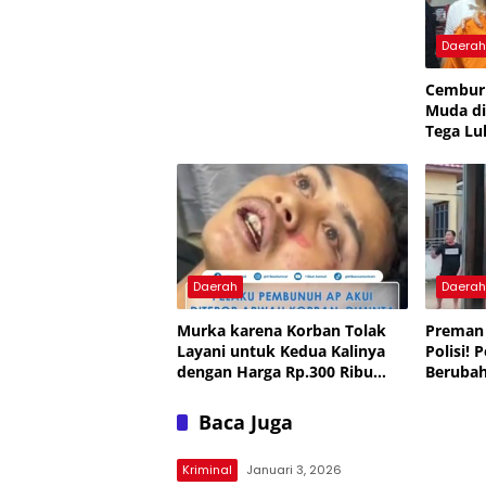
Daera
Cembur
Muda d
Tega Luk
Kekasih
Daerah
Daera
Murka karena Korban Tolak
Preman 
Layani untuk Kedua Kalinya
Polisi!
dengan Harga Rp.300 Ribu
Berubah 
Open BO, Kasus Pembunuhan
“Preman
Anti Puspita Sari
Tak Jere
Baca Juga
Kriminal
Januari 3, 2026