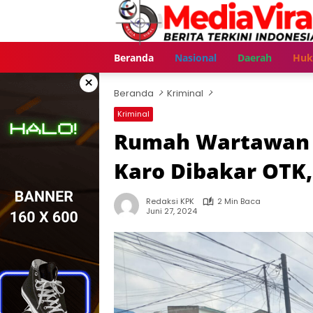
Langsung
ke
konten
Beranda
Nasional
Daerah
Hu
×
Beranda
Kriminal
Kriminal
Rumah Wartawan T
Karo Dibakar OTK
Redaksi KPK
2 Min Baca
Juni 27, 2024