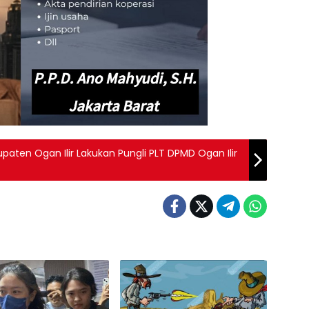
aten Ogan Ilir Lakukan Pungli PLT DPMD Ogan Ilir