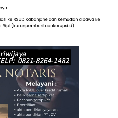
snya.
uasi ke RSUD Kabanjahe dan kemudian dibawa ke
 Rijal (koranpemberitaankorupsi.id)