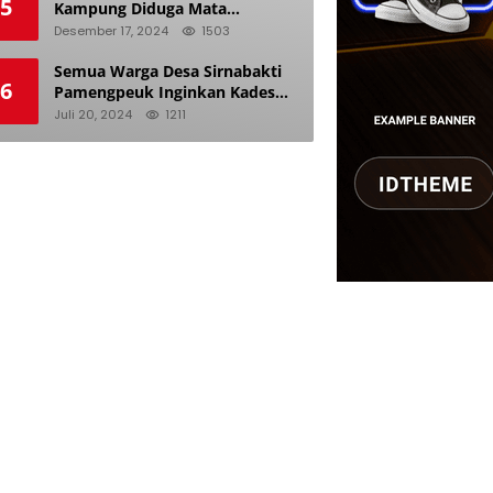
5
Kampung Diduga Mata
Keranjang dan Doyan Istri
Desember 17, 2024
1503
Orang
Semua Warga Desa Sirnabakti
6
Pamengpeuk Inginkan Kades
Herdi Hidayat di Berhentikan
Juli 20, 2024
1211
Dari Jabatan nya