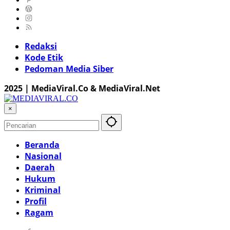
Redaksi
Kode Etik
Pedoman Media Siber
2025 | MediaViral.Co & MediaViral.Net
×
Beranda
Nasional
Daerah
Hukum
Kriminal
Profil
Ragam