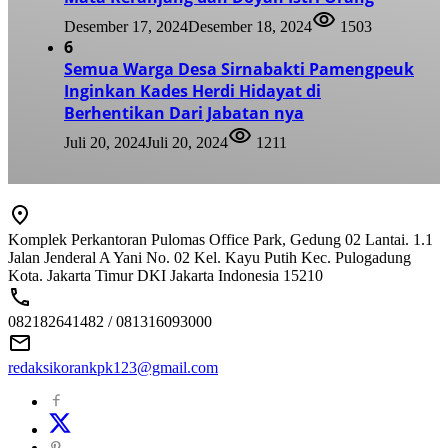
Desember 17, 2024
Desember 18, 2024
1503
6
Semua Warga Desa Sirnabakti Pamengpeuk
Inginkan Kades Herdi Hidayat di
Berhentikan Dari Jabatan nya
Juli 20, 2024
Juli 20, 2024
1211
Komplek Perkantoran Pulomas Office Park, Gedung 02 Lantai. 1.1
Jalan Jenderal A Yani No. 02 Kel. Kayu Putih Kec. Pulogadung
Kota. Jakarta Timur DKI Jakarta Indonesia 15210
082182641482 / 081316093000
redaksikorankpk123@gmail.com