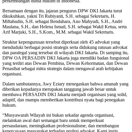
perkembangan dunia hukum di Indonesia.
Bersamaan dengan itu, jajaran pengurus DPW DKI Jakarta turut
dikukuhkan, yakni Tri Rubiyanti, S.H. sebagai Sekretaris, H.
Miftahudin, S.H. sebagai Bendahara, Ano Mahyudi, S.H., Andri
Maulana, S.H., dan Helena Ismail, S.H. sebagai Wakil Ketua, serta
Arif Marjuki, S.H., S.Kom., M.M. sebagai Wakil Sekretaris.
Struktur kepengurusan tersebut diperkuat oleh 45 advokat yang
menduduki berbagai posisi strategis serta didukung ratusan advokat
dan paralegal yang tersebar di wilayah DKI Jakarta. Di samping itu,
DPW OA PERSADIN DKI Jakarta juga memiliki badan fungsional
yang terdiri atas Dewan Pembina, Dewan Kehormatan, dan Dewan
Penasihat sebagai mitra strategis dalam mengawal arah kebijakan
organisasi.
Dalam sambutannya, Awy Eziary menegaskan bahwa amanah yang
diberikan kepadanya merupakan tanggung jawab besar untuk
membawa PERSADIN DKI Jakarta menjadi organisasi yang solid,
adaptif, dan mampu memberikan kontribusi nyata bagi penegakan
hukum.
“Musyawarah Wilayah ini bukan sekadar agenda organisasi,
melainkan awal dari semangat baru untuk memperkuat
persaudaraan, meningkatkan profesionalisme, dan membangun
kepercayaan masyarakat terhadap profesi advokat. Kami ingin