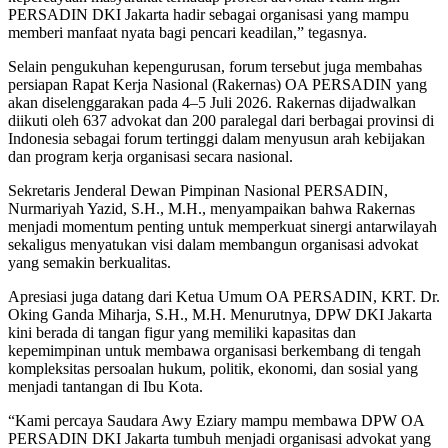
PERSADIN DKI Jakarta hadir sebagai organisasi yang mampu
memberi manfaat nyata bagi pencari keadilan,” tegasnya.
Selain pengukuhan kepengurusan, forum tersebut juga membahas
persiapan Rapat Kerja Nasional (Rakernas) OA PERSADIN yang
akan diselenggarakan pada 4–5 Juli 2026. Rakernas dijadwalkan
diikuti oleh 637 advokat dan 200 paralegal dari berbagai provinsi di
Indonesia sebagai forum tertinggi dalam menyusun arah kebijakan
dan program kerja organisasi secara nasional.
Sekretaris Jenderal Dewan Pimpinan Nasional PERSADIN,
Nurmariyah Yazid, S.H., M.H., menyampaikan bahwa Rakernas
menjadi momentum penting untuk memperkuat sinergi antarwilayah
sekaligus menyatukan visi dalam membangun organisasi advokat
yang semakin berkualitas.
Apresiasi juga datang dari Ketua Umum OA PERSADIN, KRT. Dr.
Oking Ganda Miharja, S.H., M.H. Menurutnya, DPW DKI Jakarta
kini berada di tangan figur yang memiliki kapasitas dan
kepemimpinan untuk membawa organisasi berkembang di tengah
kompleksitas persoalan hukum, politik, ekonomi, dan sosial yang
menjadi tantangan di Ibu Kota.
“Kami percaya Saudara Awy Eziary mampu membawa DPW OA
PERSADIN DKI Jakarta tumbuh menjadi organisasi advokat yang