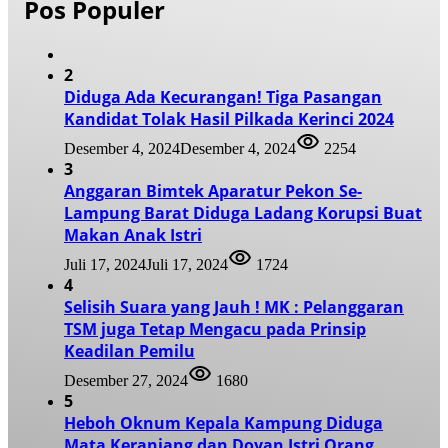
Pos Populer
2
Diduga Ada Kecurangan! Tiga Pasangan
Kandidat Tolak Hasil Pilkada Kerinci 2024
Desember 4, 2024
Desember 4, 2024
2254
3
Anggaran Bimtek Aparatur Pekon Se-
Lampung Barat Diduga Ladang Korupsi Buat
Makan Anak Istri
Juli 17, 2024
Juli 17, 2024
1724
4
Selisih Suara yang Jauh ! MK : Pelanggaran
TSM juga Tetap Mengacu pada Prinsip
Keadilan Pemilu
Desember 27, 2024
1680
5
Heboh Oknum Kepala Kampung Diduga
Mata Keranjang dan Doyan Istri Orang