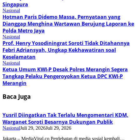
Singapura
Nasional
Hotman Paris Didemo Massa, Pernyataan yang
Dianggap Menghina Wartawan Berujung Laporan ke
Polda Metro Jaya
Nasional
Prof. Henry Yosodiningrat Soroti Tidak Ditahannya
Febri Adriansyah, Ungkap Kekhawatiran soal
Keselamatan
Nasional
Ketua Umum KWI-P Desak Polres Merangin Segera
Tangkap Pelaku Pengeroyokan Ketua DPC KWI-P
Merangin
Baca Juga
Yusril Diingatkan Tak Terlalu Mengomentari KDM,
Warganet Soroti Besarnya Dukungan Publik
Nasional
Juli 29, 2026
Juli 29, 2026
Jakarta – MediaViral.co Perdebatan di media sosial kembali…