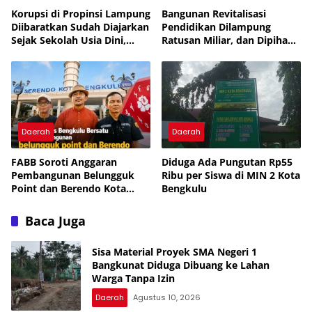
Korupsi di Propinsi Lampung
Bangunan Revitalisasi
Diibaratkan Sudah Diajarkan
Pendidikan Dilampung
Sejak Sekolah Usia Dini,
Ratusan Miliar, dan Dipihak
Pejabat Muka Tembok
Ketigakan, Masyarakat: KPK
Tukang Tipu Rampok Uang
dan Kejagung Jangan Cukup
Rakyat
Pembinaan, Uang Rakyat
Bukan Warisan Nenek
Moyang
Daerah
Daerah
FABB Soroti Anggaran
Diduga Ada Pungutan Rp55
Pembangunan Belungguk
Ribu per Siswa di MIN 2 Kota
Point dan Berendo Kota
Bengkulu
Bengkulu
Baca Juga
Sisa Material Proyek SMA Negeri 1
Bangkunat Diduga Dibuang ke Lahan
Warga Tanpa Izin
Daerah
Agustus 10, 2026