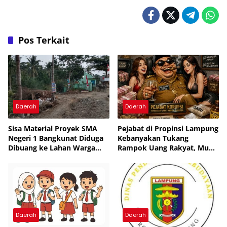
Pos Terkait
Daerah
Daerah
Sisa Material Proyek SMA
Pejabat di Propinsi Lampung
Negeri 1 Bangkunat Diduga
Kebanyakan Tukang
Dibuang ke Lahan Warga
Rampok Uang Rakyat, Muka
Tanpa Izin
Tembok, Tukang Tipu,
Pemakai Narkoba dan
Tukang Bekacuk
Daerah
Daerah