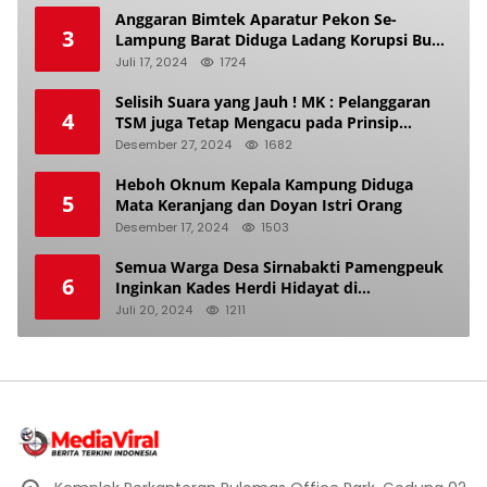
Anggaran Bimtek Aparatur Pekon Se-
3
Lampung Barat Diduga Ladang Korupsi Buat
Makan Anak Istri
Juli 17, 2024
1724
Selisih Suara yang Jauh ! MK : Pelanggaran
4
TSM juga Tetap Mengacu pada Prinsip
Keadilan Pemilu
Desember 27, 2024
1682
Heboh Oknum Kepala Kampung Diduga
5
Mata Keranjang dan Doyan Istri Orang
Desember 17, 2024
1503
Semua Warga Desa Sirnabakti Pamengpeuk
6
Inginkan Kades Herdi Hidayat di
Berhentikan Dari Jabatan nya
Juli 20, 2024
1211