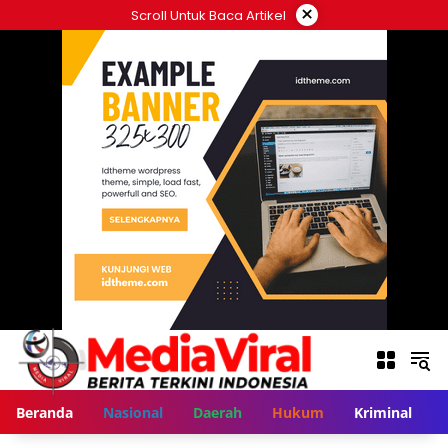
Langsung
×
Scroll Untuk Baca Artikel
ke
konten
Beranda
Nasional
Daerah
Hukum
Kriminal