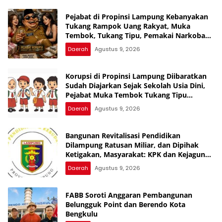
Pejabat di Propinsi Lampung Kebanyakan
Tukang Rampok Uang Rakyat, Muka
Tembok, Tukang Tipu, Pemakai Narkoba
dan Tukang Bekacuk
Daerah
Agustus 9, 2026
Korupsi di Propinsi Lampung Diibaratkan
Sudah Diajarkan Sejak Sekolah Usia Dini,
Pejabat Muka Tembok Tukang Tipu
Rampok Uang Rakyat
Daerah
Agustus 9, 2026
Bangunan Revitalisasi Pendidikan
Dilampung Ratusan Miliar, dan Dipihak
Ketigakan, Masyarakat: KPK dan Kejagung
Jangan Cukup Pembinaan, Uang Rakyat
Daerah
Agustus 9, 2026
Bukan Warisan Nenek Moyang
FABB Soroti Anggaran Pembangunan
Belungguk Point dan Berendo Kota
Bengkulu