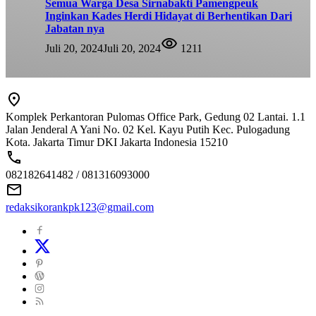
Semua Warga Desa Sirnabakti Pamengpeuk
Inginkan Kades Herdi Hidayat di Berhentikan Dari
Jabatan nya
Juli 20, 2024
Juli 20, 2024
1211
Komplek Perkantoran Pulomas Office Park, Gedung 02 Lantai. 1.1
Jalan Jenderal A Yani No. 02 Kel. Kayu Putih Kec. Pulogadung
Kota. Jakarta Timur DKI Jakarta Indonesia 15210
082182641482 / 081316093000
redaksikorankpk123@gmail.com