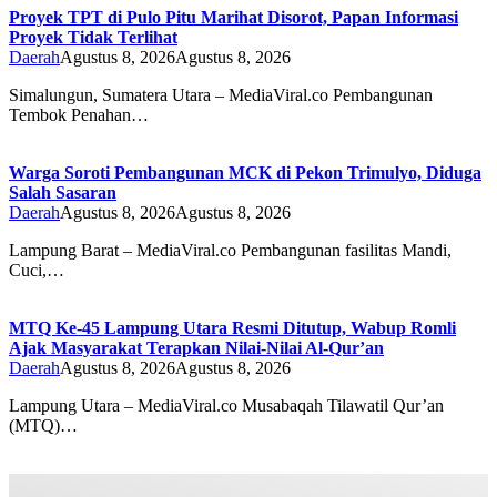
Proyek TPT di Pulo Pitu Marihat Disorot, Papan Informasi
Proyek Tidak Terlihat
Daerah
Agustus 8, 2026
Agustus 8, 2026
Simalungun, Sumatera Utara – MediaViral.co Pembangunan
Tembok Penahan…
Warga Soroti Pembangunan MCK di Pekon Trimulyo, Diduga
Salah Sasaran
Daerah
Agustus 8, 2026
Agustus 8, 2026
Lampung Barat – MediaViral.co Pembangunan fasilitas Mandi,
Cuci,…
MTQ Ke-45 Lampung Utara Resmi Ditutup, Wabup Romli
Ajak Masyarakat Terapkan Nilai-Nilai Al-Qur’an
Daerah
Agustus 8, 2026
Agustus 8, 2026
Lampung Utara – MediaViral.co Musabaqah Tilawatil Qur’an
(MTQ)…