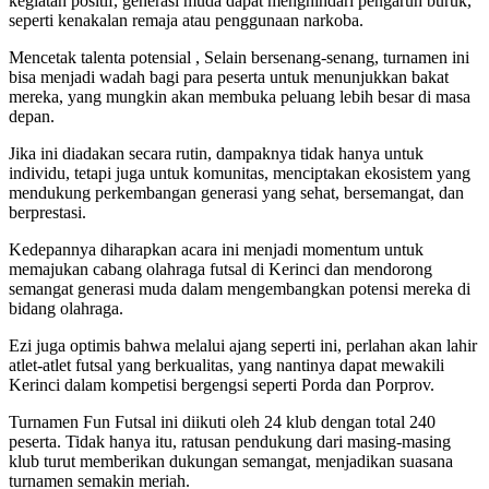
kegiatan positif, generasi muda dapat menghindari pengaruh buruk,
seperti kenakalan remaja atau penggunaan narkoba.
Mencetak talenta potensial , Selain bersenang-senang, turnamen ini
bisa menjadi wadah bagi para peserta untuk menunjukkan bakat
mereka, yang mungkin akan membuka peluang lebih besar di masa
depan.
Jika ini diadakan secara rutin, dampaknya tidak hanya untuk
individu, tetapi juga untuk komunitas, menciptakan ekosistem yang
mendukung perkembangan generasi yang sehat, bersemangat, dan
berprestasi.
Kedepannya diharapkan acara ini menjadi momentum untuk
memajukan cabang olahraga futsal di Kerinci dan mendorong
semangat generasi muda dalam mengembangkan potensi mereka di
bidang olahraga.
Ezi juga optimis bahwa melalui ajang seperti ini, perlahan akan lahir
atlet-atlet futsal yang berkualitas, yang nantinya dapat mewakili
Kerinci dalam kompetisi bergengsi seperti Porda dan Porprov.
Turnamen Fun Futsal ini diikuti oleh 24 klub dengan total 240
peserta. Tidak hanya itu, ratusan pendukung dari masing-masing
klub turut memberikan dukungan semangat, menjadikan suasana
turnamen semakin meriah.