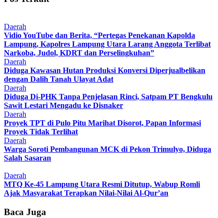
Daerah
Vidio YouTube dan Berita, “Pertegas Penekanan Kapolda
Lampung, Kapolres Lampung Utara Larang Anggota Terlibat
Narkoba, Judol, KDRT dan Perselingkuhan”
Daerah
Diduga Kawasan Hutan Produksi Konversi Diperjualbelikan
dengan Dalih Tanah Ulayat Adat
Daerah
Diduga Di-PHK Tanpa Penjelasan Rinci, Satpam PT Bengkulu
Sawit Lestari Mengadu ke Disnaker
Daerah
Proyek TPT di Pulo Pitu Marihat Disorot, Papan Informasi
Proyek Tidak Terlihat
Daerah
Warga Soroti Pembangunan MCK di Pekon Trimulyo, Diduga
Salah Sasaran
Daerah
MTQ Ke-45 Lampung Utara Resmi Ditutup, Wabup Romli
Ajak Masyarakat Terapkan Nilai-Nilai Al-Qur’an
Baca Juga