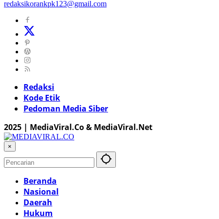
redaksikorankpk123@gmail.com
Redaksi
Kode Etik
Pedoman Media Siber
2025 | MediaViral.Co & MediaViral.Net
×
Beranda
Nasional
Daerah
Hukum