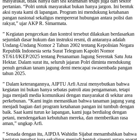
masyarakat, tidak hanya dari sisi keamanan tetapi juga dari sektor
pertanian. “Polri untuk masyarakat bukan hanya jargon. Ini bentuk
aksi nyata kami di lapangan. Program ini mendukung ketahanan
pangan nasional sekaligus mempererat hubungan antara polisi dan
rakyat,” ujar AKP R. Simarmata.
” Kegiatan pengecekan dan kontrol tersebut dilakukan berdasarkan
sejumlah dasar hukum dan instruksi resmi, di antaranya adalah
Undang-Undang Nomor 2 Tahun 2002 tentang Kepolisian Negara
Republik Indonesia serta Surat Telegram Kapolri Nomor
ST/61/I/KEP/2025 tentang Penanaman Jagung Serentak Satu Juta
Hektar. Dalam surat itu, seluruh jajaran Polri diminta mendukung
penuh gerakan tanam jagung demi mencapai swasembada pangan
tahun 2025.
” Dalam keterangannya, AIPTU Arfi Azrai menyebutkan bahwa
kegiatan ini bukan hanya sebatas patroli atau pengamanan, tetapi
juga menjadi media komunikasi dengan masyarakat di sekitar area
perkebunan. “Kami ingin memastikan bahwa tanaman jagung yang
menjadi bagian dari program ketahanan pangan ini tumbuh dengan
baik. Saat kami turun ke lapangan, kami juga berdialog dengan
petani, mendengarkan kebutuhan mereka, dan memberikan rasa
aman,” ungkap Arfi.
” Senada dengan itu, AIPDA Wahidin Sijabat menambahkan bahwa
kegiatan tersebut juga sekaligus menjadi bentuk sinergi antara aparat