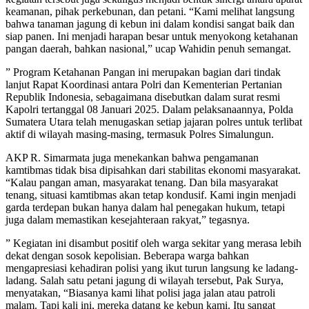
keamanan, pihak perkebunan, dan petani. “Kami melihat langsung
bahwa tanaman jagung di kebun ini dalam kondisi sangat baik dan
siap panen. Ini menjadi harapan besar untuk menyokong ketahanan
pangan daerah, bahkan nasional,” ucap Wahidin penuh semangat.
” Program Ketahanan Pangan ini merupakan bagian dari tindak
lanjut Rapat Koordinasi antara Polri dan Kementerian Pertanian
Republik Indonesia, sebagaimana disebutkan dalam surat resmi
Kapolri tertanggal 08 Januari 2025. Dalam pelaksanaannya, Polda
Sumatera Utara telah menugaskan setiap jajaran polres untuk terlibat
aktif di wilayah masing-masing, termasuk Polres Simalungun.
AKP R. Simarmata juga menekankan bahwa pengamanan
kamtibmas tidak bisa dipisahkan dari stabilitas ekonomi masyarakat.
“Kalau pangan aman, masyarakat tenang. Dan bila masyarakat
tenang, situasi kamtibmas akan tetap kondusif. Kami ingin menjadi
garda terdepan bukan hanya dalam hal penegakan hukum, tetapi
juga dalam memastikan kesejahteraan rakyat,” tegasnya.
” Kegiatan ini disambut positif oleh warga sekitar yang merasa lebih
dekat dengan sosok kepolisian. Beberapa warga bahkan
mengapresiasi kehadiran polisi yang ikut turun langsung ke ladang-
ladang. Salah satu petani jagung di wilayah tersebut, Pak Surya,
menyatakan, “Biasanya kami lihat polisi jaga jalan atau patroli
malam. Tapi kali ini, mereka datang ke kebun kami. Itu sangat