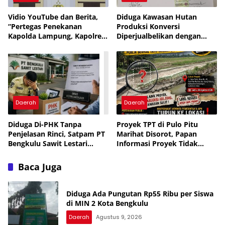
Vidio YouTube dan Berita,
Diduga Kawasan Hutan
“Pertegas Penekanan
Produksi Konversi
Kapolda Lampung, Kapolres
Diperjualbelikan dengan
Lampung Utara Larang
Dalih Tanah Ulayat Adat
Anggota Terlibat Narkoba,
Judol, KDRT dan
Perselingkuhan”
Daerah
Daerah
Diduga Di-PHK Tanpa
Proyek TPT di Pulo Pitu
Penjelasan Rinci, Satpam PT
Marihat Disorot, Papan
Bengkulu Sawit Lestari
Informasi Proyek Tidak
Mengadu ke Disnaker
Terlihat
Baca Juga
Diduga Ada Pungutan Rp55 Ribu per Siswa
di MIN 2 Kota Bengkulu
Daerah
Agustus 9, 2026