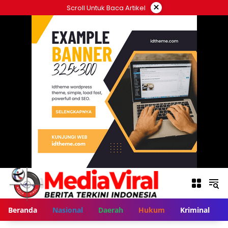
Langsung
×
Scroll Untuk Baca Artikel
ke
konten
Beranda
Nasional
Daerah
Hukum
Kriminal