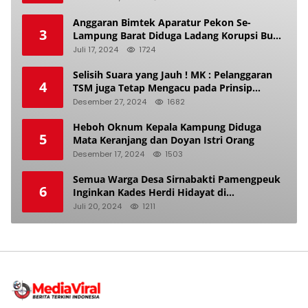
Anggaran Bimtek Aparatur Pekon Se-
3
Lampung Barat Diduga Ladang Korupsi Buat
Makan Anak Istri
Juli 17, 2024
1724
Selisih Suara yang Jauh ! MK : Pelanggaran
4
TSM juga Tetap Mengacu pada Prinsip
Keadilan Pemilu
Desember 27, 2024
1682
Heboh Oknum Kepala Kampung Diduga
5
Mata Keranjang dan Doyan Istri Orang
Desember 17, 2024
1503
Semua Warga Desa Sirnabakti Pamengpeuk
6
Inginkan Kades Herdi Hidayat di
Berhentikan Dari Jabatan nya
Juli 20, 2024
1211