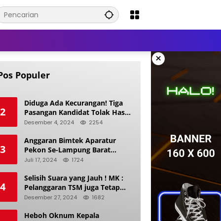
×
Pos Populer
Diduga Ada Kecurangan! Tiga
2
Pasangan Kandidat Tolak Hasil
Pilkada Kerinci 2024
Desember 4, 2024
2254
Anggaran Bimtek Aparatur
3
Pekon Se-Lampung Barat
Diduga Ladang Korupsi Buat
Juli 17, 2024
1724
Makan Anak Istri
Selisih Suara yang Jauh ! MK :
4
Pelanggaran TSM juga Tetap
Mengacu pada Prinsip Keadilan
Desember 27, 2024
1682
Pemilu
Heboh Oknum Kepala