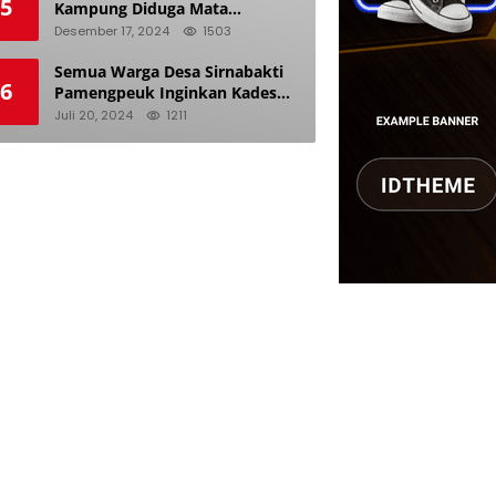
5
Kampung Diduga Mata
Keranjang dan Doyan Istri
Desember 17, 2024
1503
Orang
Semua Warga Desa Sirnabakti
6
Pamengpeuk Inginkan Kades
Herdi Hidayat di Berhentikan
Juli 20, 2024
1211
Dari Jabatan nya