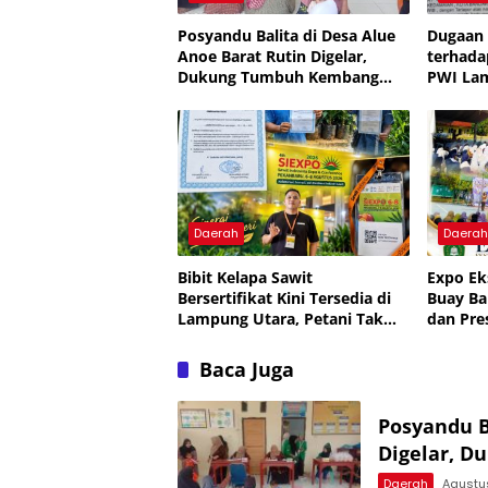
Posyandu Balita di Desa Alue
Dugaan
Anoe Barat Rutin Digelar,
terhada
Dukung Tumbuh Kembang
PWI La
Anak
Legislat
Daerah
Daera
Bibit Kelapa Sawit
Expo Ek
Bersertifikat Kini Tersedia di
Buay Ba
Lampung Utara, Petani Tak
dan Pre
Perlu Lagi Beli ke Luar Daerah
Baca Juga
Posyandu B
Digelar, 
Daerah
Agustu