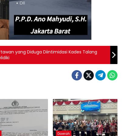
rtawan yang Diduga Diintimidasi Kades Talang
idiki
h
Daerah