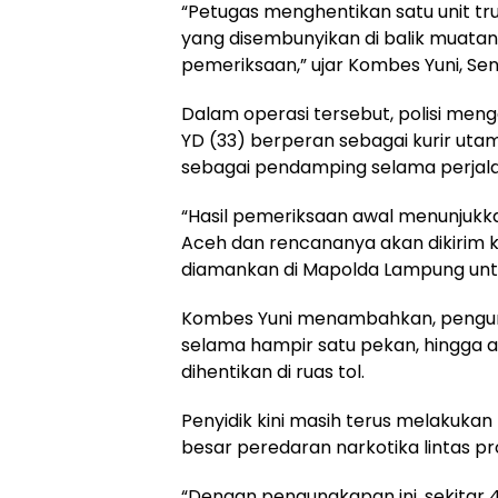
“Petugas menghentikan satu unit t
yang disembunyikan di balik muatan
pemeriksaan,” ujar Kombes Yuni, Seni
Dalam operasi tersebut, polisi me
YD (33) berperan sebagai kurir uta
sebagai pendamping selama perjalan
“Hasil pemeriksaan awal menunjukkan 
Aceh dan rencananya akan dikirim k
diamankan di Mapolda Lampung untuk
Kombes Yuni menambahkan, pengungk
selama hampir satu pekan, hingga 
dihentikan di ruas tol.
Penyidik kini masih terus melaku
besar peredaran narkotika lintas pro
“Dengan pengungkapan ini, sekitar 4