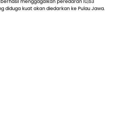
 berhasil menggagalkan peredaran 10,63
ng diduga kuat akan diedarkan ke Pulau Jawa.