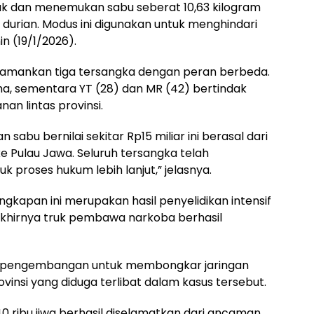
ruk dan menemukan sabu seberat 10,63 kilogram
 durian. Modus ini digunakan untuk menghindari
n (19/1/2026).
ngamankan tiga tersangka dengan peran berbeda.
ma, sementara YT (28) dan MR (42) bertindak
an lintas provinsi.
sabu bernilai sekitar Rp15 miliar ini berasal dari
e Pulau Jawa. Seluruh tersangka telah
 proses hukum lebih lanjut,” jelasnya.
apan ini merupakan hasil penyelidikan intensif
akhirnya truk pembawa narkoba berhasil
kan pengembangan untuk membongkar jaringan
vinsi yang diduga terlibat dalam kasus tersebut.
0 ribu jiwa berhasil diselamatkan dari ancaman