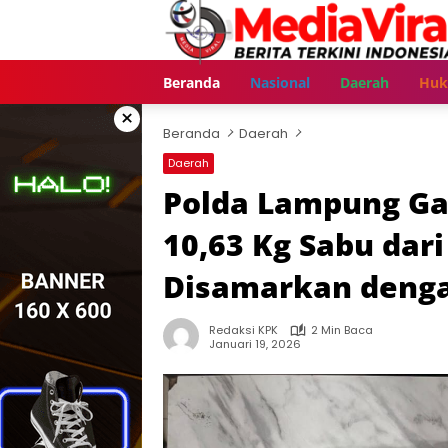
Langsung
ke
konten
Beranda
Nasional
Daerah
Hu
×
Beranda
Daerah
Daerah
Polda Lampung G
10,63 Kg Sabu dar
Disamarkan denga
Redaksi KPK
2 Min Baca
Januari 19, 2026