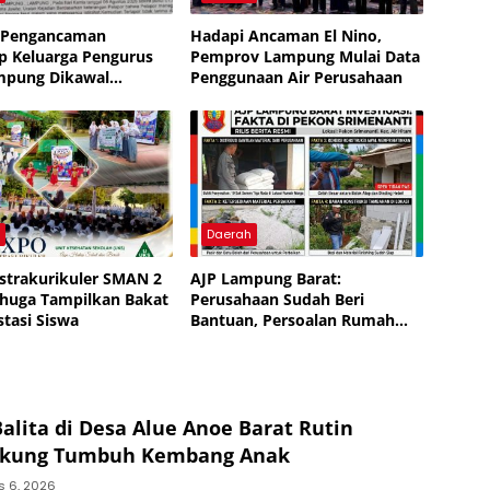
 Pengancaman
Hadapi Ancaman El Nino,
p Keluarga Pengurus
Pemprov Lampung Mulai Data
mpung Dikawal
Penggunaan Air Perusahaan
or dan Jurnalis
h
Daerah
strakurikuler SMAN 2
AJP Lampung Barat:
huga Tampilkan Bakat
Perusahaan Sudah Beri
stasi Siswa
Bantuan, Persoalan Rumah
Warga Diharapkan Selesai
Secara Musyawarah
alita di Desa Alue Anoe Barat Rutin
Dukung Tumbuh Kembang Anak
s 6, 2026