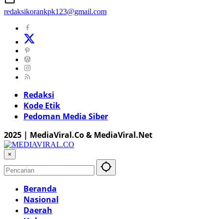
redaksikorankpk123@gmail.com
Redaksi
Kode Etik
Pedoman Media Siber
2025 | MediaViral.Co & MediaViral.Net
×
Beranda
Nasional
Daerah