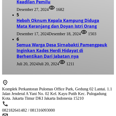
Keadilan Pemilu
Desember 27, 2024
1682
5
Heboh Oknum Kepala Kampung Diduga
Mata Keranjang dan Doyan Istri Orang
Desember 17, 2024
Desember 18, 2024
1503
6
Semua Warga Desa Sirnabakti Pamengpeuk
Inginkan Kades Herdi Hidayat di
Berhentikan Dari Jabatan nya
Juli 20, 2024
Juli 20, 2024
1211
Komplek Perkantoran Pulomas Office Park, Gedung 02 Lantai. 1.1
Jalan Jenderal A Yani No. 02 Kel. Kayu Putih Kec. Pulogadung
Kota. Jakarta Timur DKI Jakarta Indonesia 15210
082182641482 / 081316093000