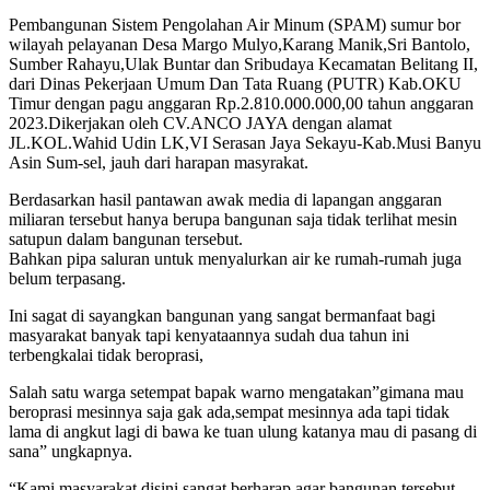
Pembangunan Sistem Pengolahan Air Minum (SPAM) sumur bor
wilayah pelayanan Desa Margo Mulyo,Karang Manik,Sri Bantolo,
Sumber Rahayu,Ulak Buntar dan Sribudaya Kecamatan Belitang II,
dari Dinas Pekerjaan Umum Dan Tata Ruang (PUTR) Kab.OKU
Timur dengan pagu anggaran Rp.2.810.000.000,00 tahun anggaran
2023.Dikerjakan oleh CV.ANCO JAYA dengan alamat
JL.KOL.Wahid Udin LK,VI Serasan Jaya Sekayu-Kab.Musi Banyu
Asin Sum-sel, jauh dari harapan masyrakat.
Berdasarkan hasil pantawan awak media di lapangan anggaran
miliaran tersebut hanya berupa bangunan saja tidak terlihat mesin
satupun dalam bangunan tersebut.
Bahkan pipa saluran untuk menyalurkan air ke rumah-rumah juga
belum terpasang.
Ini sagat di sayangkan bangunan yang sangat bermanfaat bagi
masyarakat banyak tapi kenyataannya sudah dua tahun ini
terbengkalai tidak beroprasi,
Salah satu warga setempat bapak warno mengatakan”gimana mau
beroprasi mesinnya saja gak ada,sempat mesinnya ada tapi tidak
lama di angkut lagi di bawa ke tuan ulung katanya mau di pasang di
sana” ungkapnya.
“Kami masyarakat disini sangat berharap agar bangunan tersebut