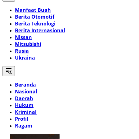
Manfaat Buah
Berita Otomotif
Berita Teknologi
Berita Internasional
Nissan
Mitsubishi
Rusia
Ukraina
Beranda
Nasional
Daerah
Hukum
Kriminal
Profil
Ragam