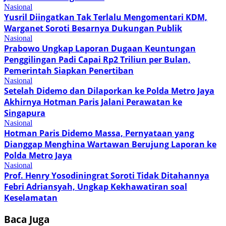
Nasional
Yusril Diingatkan Tak Terlalu Mengomentari KDM,
Warganet Soroti Besarnya Dukungan Publik
Nasional
Prabowo Ungkap Laporan Dugaan Keuntungan
Penggilingan Padi Capai Rp2 Triliun per Bulan,
Pemerintah Siapkan Penertiban
Nasional
Setelah Didemo dan Dilaporkan ke Polda Metro Jaya
Akhirnya Hotman Paris Jalani Perawatan ke
Singapura
Nasional
Hotman Paris Didemo Massa, Pernyataan yang
Dianggap Menghina Wartawan Berujung Laporan ke
Polda Metro Jaya
Nasional
Prof. Henry Yosodiningrat Soroti Tidak Ditahannya
Febri Adriansyah, Ungkap Kekhawatiran soal
Keselamatan
Baca Juga