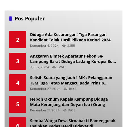
Pos Populer
Diduga Ada Kecurangan! Tiga Pasangan
2
Kandidat Tolak Hasil Pilkada Kerinci 2024
Desember 4, 2024
2255
Anggaran Bimtek Aparatur Pekon Se-
3
Lampung Barat Diduga Ladang Korupsi Buat
Makan Anak Istri
Juli 17, 2024
1724
Selisih Suara yang Jauh ! MK : Pelanggaran
4
TSM juga Tetap Mengacu pada Prinsip
Keadilan Pemilu
Desember 27, 2024
1682
Heboh Oknum Kepala Kampung Diduga
5
Mata Keranjang dan Doyan Istri Orang
Desember 17, 2024
1503
Semua Warga Desa Sirnabakti Pamengpeuk
6
Inginkan Kades Herdi Hidayat di