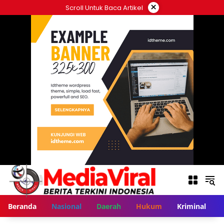
Langsung
×
Scroll Untuk Baca Artikel
ke
konten
Beranda
Nasional
Daerah
Hukum
Kriminal