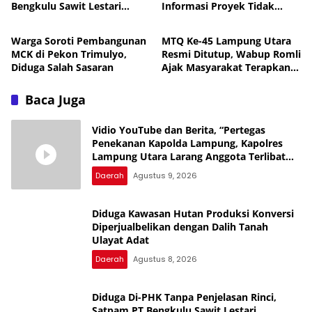
Bengkulu Sawit Lestari
Informasi Proyek Tidak
Daerah
Daerah
Mengadu ke Disnaker
Terlihat
Warga Soroti Pembangunan
MTQ Ke-45 Lampung Utara
MCK di Pekon Trimulyo,
Resmi Ditutup, Wabup Romli
Diduga Salah Sasaran
Ajak Masyarakat Terapkan
Nilai-Nilai Al-Qur’an
Baca Juga
Vidio YouTube dan Berita, “Pertegas
Penekanan Kapolda Lampung, Kapolres
Lampung Utara Larang Anggota Terlibat
Narkoba, Judol, KDRT dan Perselingkuhan”
Daerah
Agustus 9, 2026
Diduga Kawasan Hutan Produksi Konversi
Diperjualbelikan dengan Dalih Tanah
Ulayat Adat
Daerah
Agustus 8, 2026
Diduga Di-PHK Tanpa Penjelasan Rinci,
Satpam PT Bengkulu Sawit Lestari