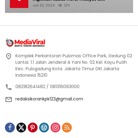
Berhentikan Dari Jabatan nya
Juli 20, 2024
1211
Komplek Perkantoran Pulomas Office Park, Gedung 02
Lantai. 1.1 Jalan Jenderal A Yani No. 02 Kel. Kayu Putih
Kec. Pulogadung Kota. Jakarta Timur DKI Jakarta
Indonesia 15210
082182641482 / 081316093000
redaksikorankpk123@gmail.com