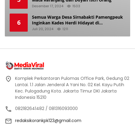
Desember 17, 2024
1503
Semua Warga Desa Sirnabakti Pamengpeuk
6
Inginkan Kades Herdi Hidayat di
Berhentikan Dari Jabatan nya
Juli 20, 2024
1211
Komplek Perkantoran Pulomas Office Park, Gedung 02
Lantai. 1.1 Jalan Jenderal A Yani No. 02 Kel. Kayu Putih
Kec. Pulogadung Kota. Jakarta Timur DKI Jakarta
Indonesia 15210
082182641482 / 081316093000
redaksikorankpk123@gmail.com