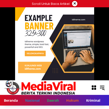
Langsung
×
Scroll Untuk Baca Artikel
ke
konten
Beranda
Nasional
Daerah
Hukum
Kriminal