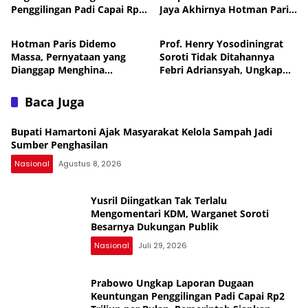
Penggilingan Padi Capai Rp2
Jaya Akhirnya Hotman Paris
Nasional
Nasional
Triliun per Bulan,
Jalani Perawatan ke
Pemerintah Siapkan
Singapura
Hotman Paris Didemo
Prof. Henry Yosodiningrat
Penertiban
Massa, Pernyataan yang
Soroti Tidak Ditahannya
Dianggap Menghina
Febri Adriansyah, Ungkap
Wartawan Berujung Laporan
Kekhawatiran soal
ke Polda Metro Jaya
Keselamatan
Baca Juga
Bupati Hamartoni Ajak Masyarakat Kelola Sampah Jadi
Sumber Penghasilan
Nasional
Agustus 8, 2026
Yusril Diingatkan Tak Terlalu
Mengomentari KDM, Warganet Soroti
Besarnya Dukungan Publik
Nasional
Juli 29, 2026
Prabowo Ungkap Laporan Dugaan
Keuntungan Penggilingan Padi Capai Rp2