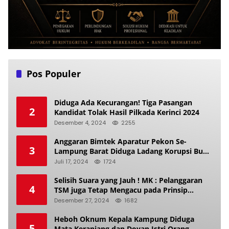
Pos Populer
Diduga Ada Kecurangan! Tiga Pasangan
2
Kandidat Tolak Hasil Pilkada Kerinci 2024
Desember 4, 2024
2255
Anggaran Bimtek Aparatur Pekon Se-
3
Lampung Barat Diduga Ladang Korupsi Buat
Makan Anak Istri
Juli 17, 2024
1724
Selisih Suara yang Jauh ! MK : Pelanggaran
4
TSM juga Tetap Mengacu pada Prinsip
Keadilan Pemilu
Desember 27, 2024
1682
Heboh Oknum Kepala Kampung Diduga
5
Mata Keranjang dan Doyan Istri Orang