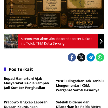
Mahasiswa Akan Aksi Besar-Besaran Dekat
Ini, Tolak THM Kota Serang
Pos Terkait
Nasional
Bupati Hamartoni Ajak
Yusril Diingatkan Tak Terlalu
Masyarakat Kelola Sampah
Mengomentari KDM,
Jadi Sumber Penghasilan
Warganet Soroti Besarnya
Nasional
Nasional
Dukungan Publik
Prabowo Ungkap Laporan
Setelah Didemo dan
Dugaan Keuntungan
Dilaporkan ke Polda Metro