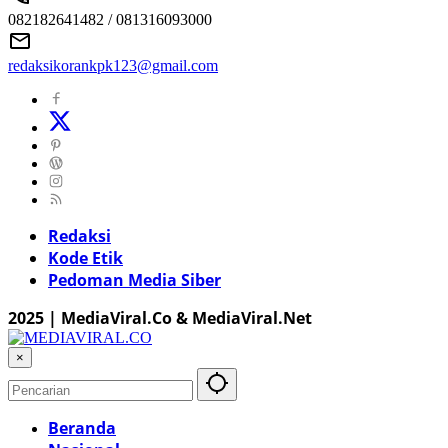
082182641482 / 081316093000
redaksikorankpk123@gmail.com
Redaksi
Kode Etik
Pedoman Media Siber
2025 | MediaViral.Co & MediaViral.Net
×
Beranda