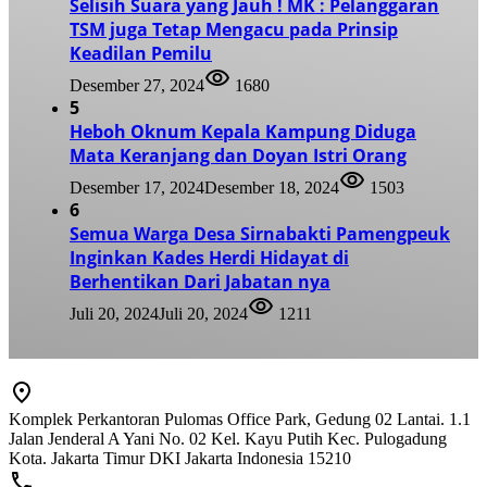
Selisih Suara yang Jauh ! MK : Pelanggaran
TSM juga Tetap Mengacu pada Prinsip
Keadilan Pemilu
Desember 27, 2024
1680
5
Heboh Oknum Kepala Kampung Diduga
Mata Keranjang dan Doyan Istri Orang
Desember 17, 2024
Desember 18, 2024
1503
6
Semua Warga Desa Sirnabakti Pamengpeuk
Inginkan Kades Herdi Hidayat di
Berhentikan Dari Jabatan nya
Juli 20, 2024
Juli 20, 2024
1211
Komplek Perkantoran Pulomas Office Park, Gedung 02 Lantai. 1.1
Jalan Jenderal A Yani No. 02 Kel. Kayu Putih Kec. Pulogadung
Kota. Jakarta Timur DKI Jakarta Indonesia 15210