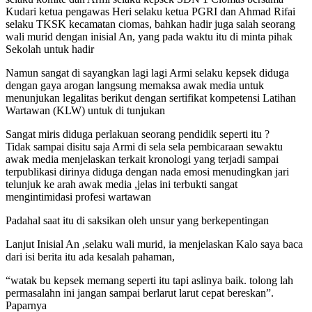
Kudari ketua pengawas Heri selaku ketua PGRI dan Ahmad Rifai
selaku TKSK kecamatan ciomas, bahkan hadir juga salah seorang
wali murid dengan inisial An, yang pada waktu itu di minta pihak
Sekolah untuk hadir
Namun sangat di sayangkan lagi lagi Armi selaku kepsek diduga
dengan gaya arogan langsung memaksa awak media untuk
menunjukan legalitas berikut dengan sertifikat kompetensi Latihan
Wartawan (KLW) untuk di tunjukan
Sangat miris diduga perlakuan seorang pendidik seperti itu ?
Tidak sampai disitu saja Armi di sela sela pembicaraan sewaktu
awak media menjelaskan terkait kronologi yang terjadi sampai
terpublikasi dirinya diduga dengan nada emosi menudingkan jari
telunjuk ke arah awak media ,jelas ini terbukti sangat
mengintimidasi profesi wartawan
Padahal saat itu di saksikan oleh unsur yang berkepentingan
Lanjut Inisial An ,selaku wali murid, ia menjelaskan Kalo saya baca
dari isi berita itu ada kesalah pahaman,
“watak bu kepsek memang seperti itu tapi aslinya baik. tolong lah
permasalahn ini jangan sampai berlarut larut cepat bereskan”.
Paparnya