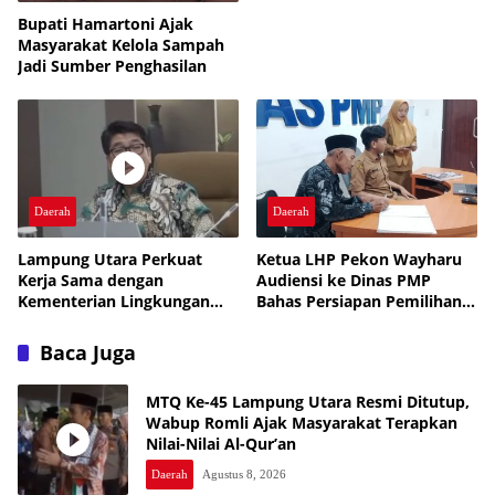
Bupati Hamartoni Ajak
Masyarakat Kelola Sampah
Jadi Sumber Penghasilan
Daerah
Daerah
Lampung Utara Perkuat
Ketua LHP Pekon Wayharu
Kerja Sama dengan
Audiensi ke Dinas PMP
Kementerian Lingkungan
Bahas Persiapan Pemilihan
Hidup untuk Tingkatkan
PAW
Pengelolaan Sampah
Baca Juga
MTQ Ke-45 Lampung Utara Resmi Ditutup,
Wabup Romli Ajak Masyarakat Terapkan
Nilai-Nilai Al-Qur’an
Daerah
Agustus 8, 2026