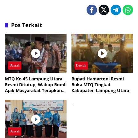
Pos Terkait
Daerah
Daerah
MTQ Ke-45 Lampung Utara
Bupati Hamartoni Resmi
Resmi Ditutup, Wabup Romli
Buka MTQ Tingkat
Ajak Masyarakat Terapkan
Kabupaten Lampung Utara
Nilai-Nilai Al-Qur’an
.
Daerah