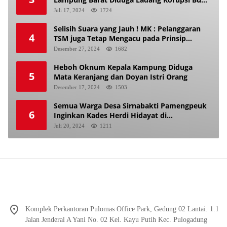
Makan Anak Istri
Juli 17, 2024
1724
Selisih Suara yang Jauh ! MK : Pelanggaran
4
TSM juga Tetap Mengacu pada Prinsip
Keadilan Pemilu
Desember 27, 2024
1682
Heboh Oknum Kepala Kampung Diduga
5
Mata Keranjang dan Doyan Istri Orang
Desember 17, 2024
1503
Semua Warga Desa Sirnabakti Pamengpeuk
6
Inginkan Kades Herdi Hidayat di
Berhentikan Dari Jabatan nya
Juli 20, 2024
1211
Komplek Perkantoran Pulomas Office Park, Gedung 02 Lantai. 1.1
Jalan Jenderal A Yani No. 02 Kel. Kayu Putih Kec. Pulogadung