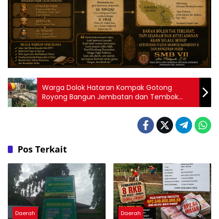
Warga Dolok Hataran Kompak Gotong
Royong Bangun Jembatan dan Tembok
Penahan
Pos Terkait
Daerah
Daerah