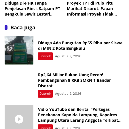
Diduga Di-PHK Tanpa
Proyek TPT di Pulo Pitu
Penjelasan Rinci, Satpam PT
Marihat Disorot, Papan
Bengkulu Sawit Lestari
Informasi Proyek Tidak
Mengadu ke Disnaker
Terlihat
Baca Juga
Diduga Ada Pungutan Rp55 Ribu per Siswa
di MIN 2 Kota Bengkulu
Daerah
Agustus 9, 2026
Rp2,64 Miliar Bukan Uang Receh!
Pembangunan 8 RKB SMKN 1 Bandar
Disorot
Daerah
Agustus 9, 2026
Vidio YouTube dan Berita, “Pertegas
Penekanan Kapolda Lampung, Kapolres
Lampung Utara Larang Anggota Terlibat
Narkoba, Judol, KDRT dan Perselingkuhan”
Daerah
Agustus 9, 2026