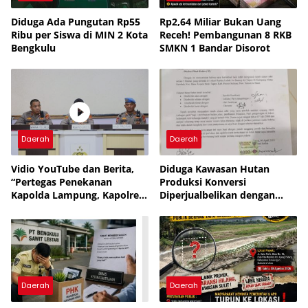
Diduga Ada Pungutan Rp55
Rp2,64 Miliar Bukan Uang
Ribu per Siswa di MIN 2 Kota
Receh! Pembangunan 8 RKB
Bengkulu
SMKN 1 Bandar Disorot
Daerah
Daerah
Vidio YouTube dan Berita,
Diduga Kawasan Hutan
“Pertegas Penekanan
Produksi Konversi
Kapolda Lampung, Kapolres
Diperjualbelikan dengan
Lampung Utara Larang
Dalih Tanah Ulayat Adat
Anggota Terlibat Narkoba,
Judol, KDRT dan
Perselingkuhan”
Daerah
Daerah