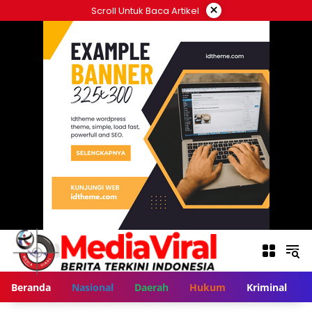
Langsung
×
Scroll Untuk Baca Artikel
ke
konten
Beranda
Nasional
Daerah
Hukum
Kriminal