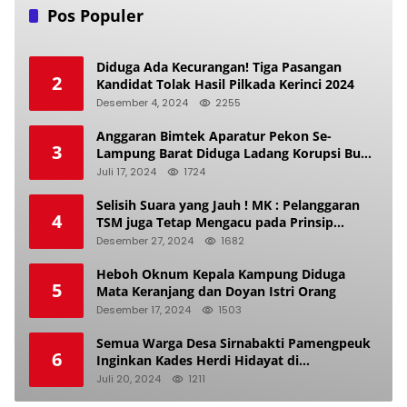
Pos Populer
Diduga Ada Kecurangan! Tiga Pasangan
2
Kandidat Tolak Hasil Pilkada Kerinci 2024
Desember 4, 2024
2255
Anggaran Bimtek Aparatur Pekon Se-
3
Lampung Barat Diduga Ladang Korupsi Buat
Makan Anak Istri
Juli 17, 2024
1724
Selisih Suara yang Jauh ! MK : Pelanggaran
4
TSM juga Tetap Mengacu pada Prinsip
Keadilan Pemilu
Desember 27, 2024
1682
Heboh Oknum Kepala Kampung Diduga
5
Mata Keranjang dan Doyan Istri Orang
Desember 17, 2024
1503
Semua Warga Desa Sirnabakti Pamengpeuk
6
Inginkan Kades Herdi Hidayat di
Berhentikan Dari Jabatan nya
Juli 20, 2024
1211