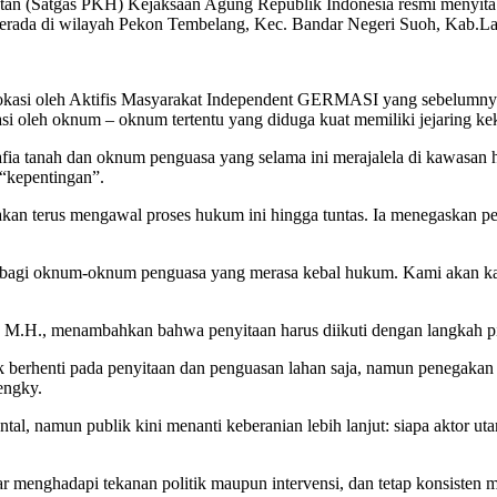
an (Satgas PKH) Kejaksaan Agung Republik Indonesia resmi menyita d
erada di wilayah Pekon Tembelang, Kec. Bandar Negeri Suoh, Kab.La
dvokasi oleh Aktifis Masyarakat Independent GERMASI yang sebelumny
vasi oleh oknum – oknum tertentu yang diduga kuat memiliki jejaring ke
afia tanah dan oknum penguasa yang selama ini merajalela di kawasan 
 “kepentingan”.
erus mengawal proses hukum ini hingga tuntas. Ia menegaskan penti
ras bagi oknum-oknum penguasa yang merasa kebal hukum. Kami akan ka
.H., menambahkan bahwa penyitaan harus diikuti dengan langkah pid
erhenti pada penyitaan dan penguasan lahan saja, namun penegakan h
engky.
al, namun publik kini menanti keberanian lebih lanjut: siapa aktor ut
nghadapi tekanan politik maupun intervensi, dan tetap konsisten me