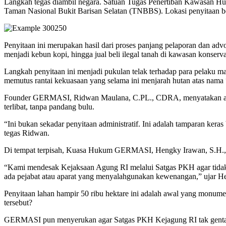
Langkah tegas diambil negara. Satuan Tugas Penertiban Kawasan Hut
Taman Nasional Bukit Barisan Selatan (TNBBS). Lokasi penyitaan b
Penyitaan ini merupakan hasil dari proses panjang pelaporan dan a
menjadi kebun kopi, hingga jual beli ilegal tanah di kawasan konser
Langkah penyitaan ini menjadi pukulan telak terhadap para pelaku m
memutus rantai kekuasaan yang selama ini menjarah hutan atas nama
Founder GERMASI, Ridwan Maulana, C.PL., CDRA, menyatakan akan t
terlibat, tanpa pandang bulu.
“Ini bukan sekadar penyitaan administratif. Ini adalah tamparan ke
tegas Ridwan.
Di tempat terpisah, Kuasa Hukum GERMASI, Hengky Irawan, S.H., M
“Kami mendesak Kejaksaan Agung RI melalui Satgas PKH agar tidak b
ada pejabat atau aparat yang menyalahgunakan kewenangan,” ujar H
Penyitaan lahan hampir 50 ribu hektare ini adalah awal yang monument
tersebut?
GERMASI pun menyerukan agar Satgas PKH Kejagung RI tak gentar me