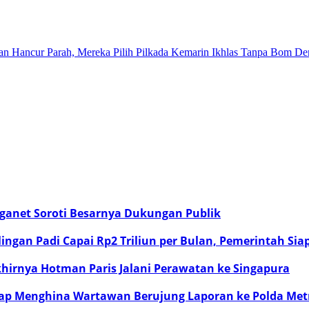
lan Hancur Parah, Mereka Pilih Pilkada Kemarin Ikhlas Tanpa Bom 
rganet Soroti Besarnya Dukungan Publik
gan Padi Capai Rp2 Triliun per Bulan, Pemerintah Sia
khirnya Hotman Paris Jalani Perawatan ke Singapura
ap Menghina Wartawan Berujung Laporan ke Polda Metr