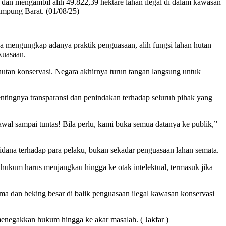
an mengambil alih 49.822,39 hektare lahan ilegal di dalam kawasan
mpung Barat. (01/08/25)
a mengungkap adanya praktik penguasaan, alih fungsi lahan hutan
kuasaan.
hutan konservasi. Negara akhirnya turun tangan langsung untuk
ngnya transparansi dan penindakan terhadap seluruh pihak yang
wal sampai tuntas! Bila perlu, kami buka semua datanya ke publik,”
ana terhadap para pelaku, bukan sekadar penguasaan lahan semata.
ukum harus menjangkau hingga ke otak intelektual, termasuk jika
ama dan beking besar di balik penguasaan ilegal kawasan konservasi
negakkan hukum hingga ke akar masalah. ( Jakfar )