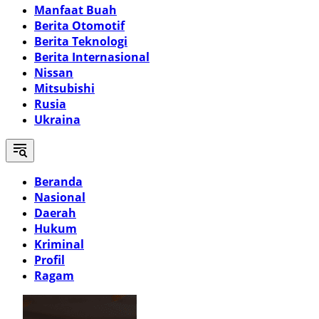
Manfaat Buah
Berita Otomotif
Berita Teknologi
Berita Internasional
Nissan
Mitsubishi
Rusia
Ukraina
Beranda
Nasional
Daerah
Hukum
Kriminal
Profil
Ragam