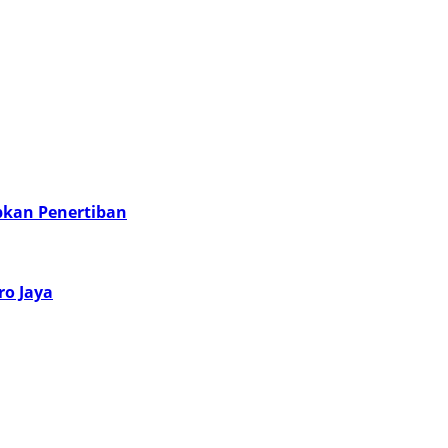
pkan Penertiban
o Jaya