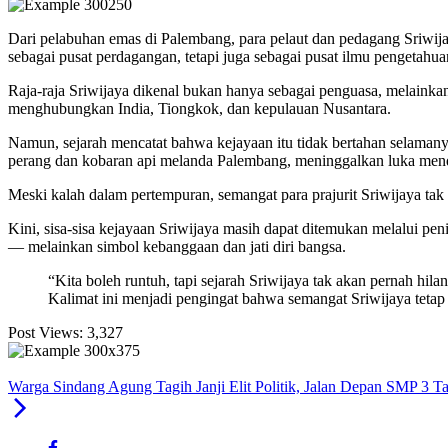
Dari pelabuhan emas di Palembang, para pelaut dan pedagang Sriwija
sebagai pusat perdagangan, tetapi juga sebagai pusat ilmu pengeta
Raja-raja Sriwijaya dikenal bukan hanya sebagai penguasa, melainkan
menghubungkan India, Tiongkok, dan kepulauan Nusantara.
Namun, sejarah mencatat bahwa kejayaan itu tidak bertahan selaman
perang dan kobaran api melanda Palembang, meninggalkan luka menda
Meski kalah dalam pertempuran, semangat para prajurit Sriwijaya ta
Kini, sisa-sisa kejayaan Sriwijaya masih dapat ditemukan melalui pen
— melainkan simbol kebanggaan dan jati diri bangsa.
“Kita boleh runtuh, tapi sejarah Sriwijaya tak akan pernah hila
Kalimat ini menjadi pengingat bahwa semangat Sriwijaya tetap h
Post Views:
3,327
Warga Sindang Agung Tagih Janji Elit Politik, Jalan Depan SMP 3 T