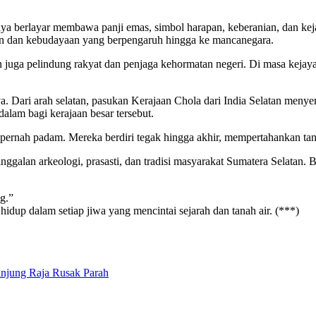
ya berlayar membawa panji emas, simbol harapan, keberanian, dan kej
huan dan kebudayaan yang berpengaruh hingga ke mancanegara.
 juga pelindung rakyat dan penjaga kehormatan negeri. Di masa kejaya
ya. Dari arah selatan, pasukan Kerajaan Chola dari India Selatan me
lam bagi kerajaan besar tersebut.
k pernah padam. Mereka berdiri tegak hingga akhir, mempertahankan t
inggalan arkeologi, prasasti, dan tradisi masyarakat Sumatera Selatan
ng.”
idup dalam setiap jiwa yang mencintai sejarah dan tanah air. (***)
anjung Raja Rusak Parah