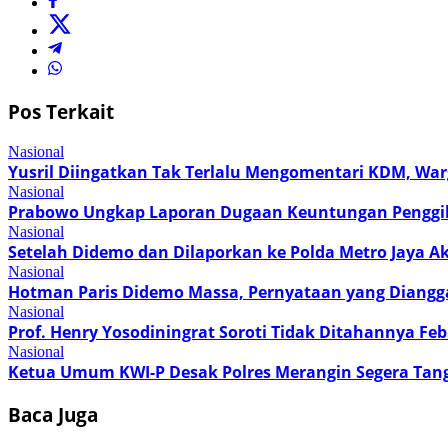
Pos Terkait
Nasional
Yusril Diingatkan Tak Terlalu Mengomentari KDM, Wa
Nasional
Prabowo Ungkap Laporan Dugaan Keuntungan Penggilin
Nasional
Setelah Didemo dan Dilaporkan ke Polda Metro Jaya A
Nasional
Hotman Paris Didemo Massa, Pernyataan yang Diangg
Nasional
Prof. Henry Yosodiningrat Soroti Tidak Ditahannya F
Nasional
Ketua Umum KWI-P Desak Polres Merangin Segera Tan
Baca Juga