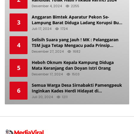
Desember 4, 2024
2255
Anggaran Bimtek Aparatur Pekon Se-
3
Lampung Barat Diduga Ladang Korupsi Buat
Makan Anak Istri
Juli 17, 2024
1724
Selisih Suara yang Jauh ! MK : Pelanggaran
4
TSM juga Tetap Mengacu pada Prinsip
Keadilan Pemilu
Desember 27, 2024
1682
Heboh Oknum Kepala Kampung Diduga
5
Mata Keranjang dan Doyan Istri Orang
Desember 17, 2024
1503
Semua Warga Desa Sirnabakti Pamengpeuk
6
Inginkan Kades Herdi Hidayat di
Berhentikan Dari Jabatan nya
Juli 20, 2024
1211