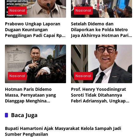
Nasional
Nasional
Prabowo Ungkap Laporan
Setelah Didemo dan
Dugaan Keuntungan
Dilaporkan ke Polda Metro
Penggilingan Padi Capai Rp2
Jaya Akhirnya Hotman Paris
Triliun per Bulan,
Jalani Perawatan ke
Pemerintah Siapkan
Singapura
Penertiban
Nasional
Nasional
Hotman Paris Didemo
Prof. Henry Yosodiningrat
Massa, Pernyataan yang
Soroti Tidak Ditahannya
Dianggap Menghina
Febri Adriansyah, Ungkap
Wartawan Berujung Laporan
Kekhawatiran soal
ke Polda Metro Jaya
Keselamatan
Baca Juga
Bupati Hamartoni Ajak Masyarakat Kelola Sampah Jadi
Sumber Penghasilan