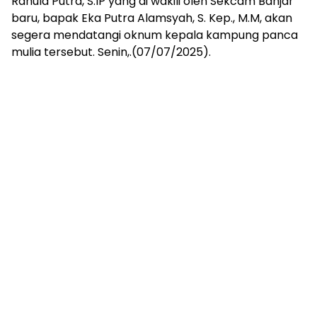
Rahula Putra, S.IP yang di wakili oleh Sekcam Banjar
baru, bapak Eka Putra Alamsyah, S. Kep., M.M, akan
segera mendatangi oknum kepala kampung panca
mulia tersebut. Senin,.(07/07/2025).