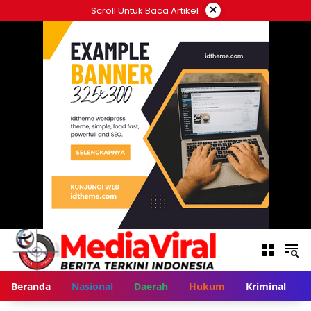
Langsung
×
Scroll Untuk Baca Artikel
ke
konten
Beranda
Nasional
Daerah
Hukum
Kriminal