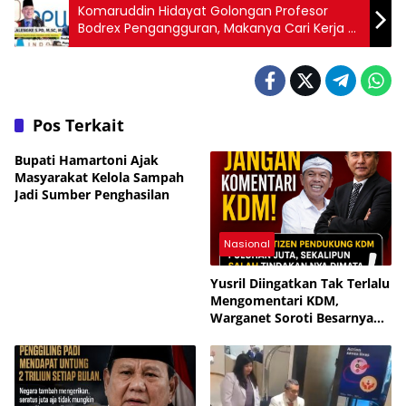
Komaruddin Hidayat Golongan Profesor
Bodrex Pengangguran, Makanya Cari Kerja di
Dewan Pers!
Pos Terkait
Bupati Hamartoni Ajak
Masyarakat Kelola Sampah
Jadi Sumber Penghasilan
Nasional
Yusril Diingatkan Tak Terlalu
Mengomentari KDM,
Warganet Soroti Besarnya
Dukungan Publik