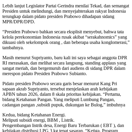
Lebih lanjut Legislator Partai Gerindra menilai Tekad, dan semangat
Presiden untuk melindungi, dan menyejahterakan rakyat Indonesia
terungkap dalam pidato presiden Prabowo dihadapan sidang
MPR/DPR/DPD.
“Presiden Prabowo bahkan secara eksplisit menyebut, bahwa tata
kelola perekonomian Indonesia rusak akibat “serakahnomics” yang
dikuasi oleh sekelompok orang , dan beberapa usaha konglomerasi,”
tambahnya.
Masih menurut Supriyanto, baru kali ini saya sebagai anggota DPR
RI merasakan, dan melihat secara langsung, standing applaus yang
sangat meriah, dan bergemuruh dari audiens di sidang DPR dalam
merespon pidato Presiden Prabowo Subianto.
Pidato presiden Prabowo secara garis besar menurut Kang Pri
sapaan akrab Supriyanto, tersebut menjelaskan arah kebijakan
APBN tahun 2026, dalam 8 skala prioritas kebijakan. “Pertama,
bidang Ketahanan Pangan. Yang meliputi Lumbung Pangan,
cadangan pangan ,subsidi pupuk, dukungan ke Bulog,” imbuhnya
Kedua, bidang Ketahanan Energi.
Meliputi subsidi energi, BBM , Listrik.
Pengembangan listrik desa, Energi Baru Terbarukan ( EBT ), dan
kebijakan distribusi LPG 3 kg tepat sasaran. “Ketiga, Program