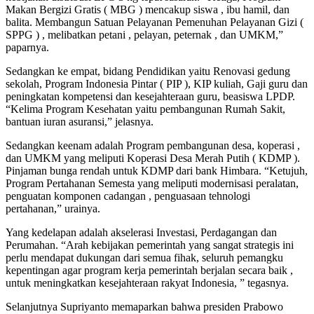
Makan Bergizi Gratis ( MBG ) mencakup siswa , ibu hamil, dan
balita. Membangun Satuan Pelayanan Pemenuhan Pelayanan Gizi (
SPPG ) , melibatkan petani , pelayan, peternak , dan UMKM,”
paparnya.
Sedangkan ke empat, bidang Pendidikan yaitu Renovasi gedung
sekolah, Program Indonesia Pintar ( PIP ), KIP kuliah, Gaji guru dan
peningkatan kompetensi dan kesejahteraan guru, beasiswa LPDP.
“Kelima Program Kesehatan yaitu pembangunan Rumah Sakit,
bantuan iuran asuransi,” jelasnya.
Sedangkan keenam adalah Program pembangunan desa, koperasi ,
dan UMKM yang meliputi Koperasi Desa Merah Putih ( KDMP ).
Pinjaman bunga rendah untuk KDMP dari bank Himbara. “Ketujuh,
Program Pertahanan Semesta yang meliputi modernisasi peralatan,
penguatan komponen cadangan , penguasaan tehnologi
pertahanan,” urainya.
Yang kedelapan adalah akselerasi Investasi, Perdagangan dan
Perumahan. “Arah kebijakan pemerintah yang sangat strategis ini
perlu mendapat dukungan dari semua fihak, seluruh pemangku
kepentingan agar program kerja pemerintah berjalan secara baik ,
untuk meningkatkan kesejahteraan rakyat Indonesia, ” tegasnya.
Selanjutnya Supriyanto memaparkan bahwa presiden Prabowo