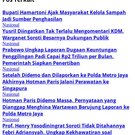
Bupati Hamartoni Ajak Masyarakat Kelola Sampah
Jadi Sumber Penghasilan
Nasional
Yusril Diingatkan Tak Terlalu Mengomentari KDM,
Warganet Soroti Besarnya Dukungan Publik
Nasional
Prabowo Ungkap Laporan Dugaan Keuntungan
Penggilingan Padi Capai Rp2 Triliun per Bulan,
Pemerintah Siapkan Penertiban
Nasional
Setelah Didemo dan Dilaporkan ke Polda Metro Jaya
Akhirnya Hotman Paris Jalani Perawatan ke
Singapura
Nasional
Hotman Paris Didemo Massa, Pernyataan yang
Dianggap Menghina Wartawan Berujung Laporan ke
Polda Metro Jaya
Nasional
Prof. Henry Yosodiningrat Soroti Tidak Ditahannya
Febri Adriansyah, Ungkap Kekhawatiran soal