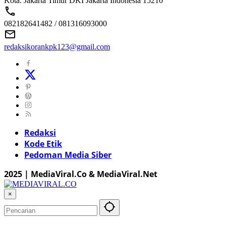
Kota. Jakarta Timur DKI Jakarta Indonesia 15210
082182641482 / 081316093000
redaksikorankpk123@gmail.com
Redaksi
Kode Etik
Pedoman Media Siber
2025 | MediaViral.Co & MediaViral.Net
×