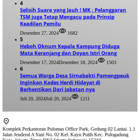
4
Selisih Suara yang Jauh ! MK : Pelanggaran
TSM juga Tetap Mengacu pada Prinsip
Keadilan Pemilu
Desember 27, 2024
1682
5
Heboh Oknum Kepala Kampung Diduga
Mata Keranjang dan Doyan Istri Orang
Desember 17, 2024
Desember 18, 2024
1503
6
Semua Warga Desa Sirnabakti Pamengpeuk
Inginkan Kades Herdi Hidayat di
Berhentikan Dari Jabatan nya
Juli 20, 2024
Juli 20, 2024
1211
Komplek Perkantoran Pulomas Office Park, Gedung 02 Lantai. 1.1
Jalan Jenderal A Yani No. 02 Kel. Kayu Putih Kec. Pulogadung