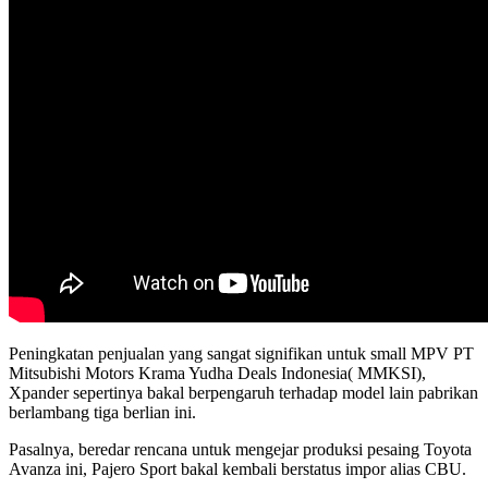
Peningkatan penjualan yang sangat signifikan untuk small MPV PT
Mitsubishi Motors Krama Yudha Deals Indonesia( MMKSI),
Xpander sepertinya bakal berpengaruh terhadap model lain pabrikan
berlambang tiga berlian ini.
Pasalnya, beredar rencana untuk mengejar produksi pesaing Toyota
Avanza ini, Pajero Sport bakal kembali berstatus impor alias CBU.