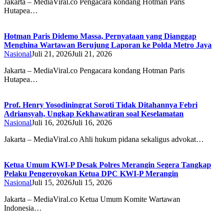
Jakarta – MediaViral.co Pengacara kondang Hotman Paris
Hutapea…
Hotman Paris Didemo Massa, Pernyataan yang Dianggap
Menghina Wartawan Berujung Laporan ke Polda Metro Jaya
Nasional
Juli 21, 2026
Juli 21, 2026
Jakarta – MediaViral.co Pengacara kondang Hotman Paris
Hutapea…
Prof. Henry Yosodiningrat Soroti Tidak Ditahannya Febri
Adriansyah, Ungkap Kekhawatiran soal Keselamatan
Nasional
Juli 16, 2026
Juli 16, 2026
Jakarta – MediaViral.co Ahli hukum pidana sekaligus advokat…
Ketua Umum KWI-P Desak Polres Merangin Segera Tangkap
Pelaku Pengeroyokan Ketua DPC KWI-P Merangin
Nasional
Juli 15, 2026
Juli 15, 2026
Jakarta – MediaViral.co Ketua Umum Komite Wartawan
Indonesia…