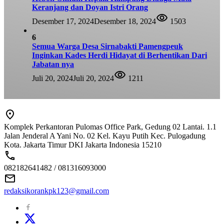
Keranjang dan Doyan Istri Orang
Desember 17, 2024
Desember 18, 2024
1503
6
Semua Warga Desa Sirnabakti Pamengpeuk
Inginkan Kades Herdi Hidayat di Berhentikan Dari
Jabatan nya
Juli 20, 2024
Juli 20, 2024
1211
Komplek Perkantoran Pulomas Office Park, Gedung 02 Lantai. 1.1
Jalan Jenderal A Yani No. 02 Kel. Kayu Putih Kec. Pulogadung
Kota. Jakarta Timur DKI Jakarta Indonesia 15210
082182641482 / 081316093000
redaksikorankpk123@gmail.com