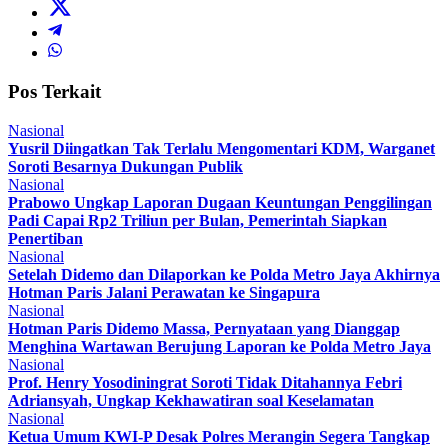
Pos Terkait
Nasional
Yusril Diingatkan Tak Terlalu Mengomentari KDM, Warganet
Soroti Besarnya Dukungan Publik
Nasional
Prabowo Ungkap Laporan Dugaan Keuntungan Penggilingan
Padi Capai Rp2 Triliun per Bulan, Pemerintah Siapkan
Penertiban
Nasional
Setelah Didemo dan Dilaporkan ke Polda Metro Jaya Akhirnya
Hotman Paris Jalani Perawatan ke Singapura
Nasional
Hotman Paris Didemo Massa, Pernyataan yang Dianggap
Menghina Wartawan Berujung Laporan ke Polda Metro Jaya
Nasional
Prof. Henry Yosodiningrat Soroti Tidak Ditahannya Febri
Adriansyah, Ungkap Kekhawatiran soal Keselamatan
Nasional
Ketua Umum KWI-P Desak Polres Merangin Segera Tangkap