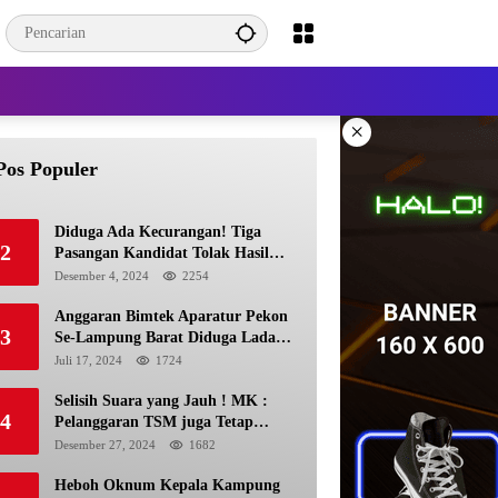
×
Pos Populer
Diduga Ada Kecurangan! Tiga
2
Pasangan Kandidat Tolak Hasil
Pilkada Kerinci 2024
Desember 4, 2024
2254
Anggaran Bimtek Aparatur Pekon
3
Se-Lampung Barat Diduga Ladang
Korupsi Buat Makan Anak Istri
Juli 17, 2024
1724
Selisih Suara yang Jauh ! MK :
4
Pelanggaran TSM juga Tetap
Mengacu pada Prinsip Keadilan
Desember 27, 2024
1682
Pemilu
Heboh Oknum Kepala Kampung