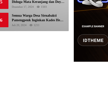
5
Diduga Mata Keranjang dan Doyan
Istri Orang
Desember 17, 2024
1503
Semua Warga Desa Sirnabakti
6
Pamengpeuk Inginkan Kades Herdi
Hidayat di Berhentikan Dari
Juli 20, 2024
1211
Jabatan nya