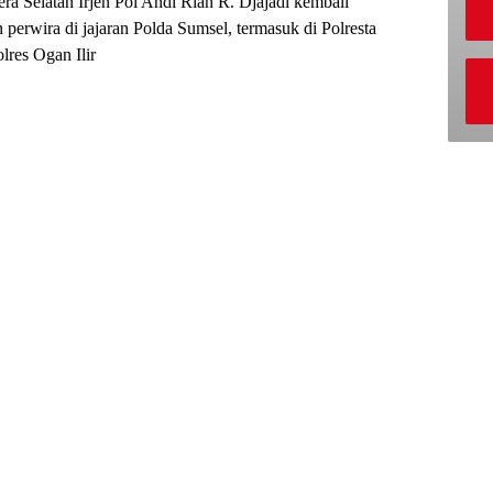
a Selatan Irjen Pol Andi Rian R. Djajadi kembali
 perwira di jajaran Polda Sumsel, termasuk di Polresta
lres Ogan Ilir