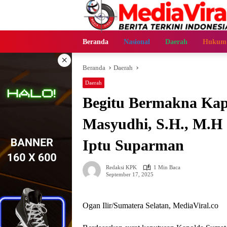
Langsung
ke
konten
Beranda
Nasional
Daerah
Hukum
×
Beranda
Daerah
Daerah
Begitu Bermakna Kapo
Masyudhi, S.H., M.H
Iptu Suparman
Redaksi KPK
1 Min Baca
September 17, 2025
Ogan Ilir/Sumatera Selatan, MediaViral.co