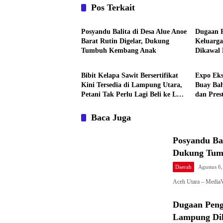
Pos Terkait
Daerah
Daerah
Posyandu Balita di Desa Alue Anoe
Dugaan 
Barat Rutin Digelar, Dukung
Keluarg
Tumbuh Kembang Anak
Dikawal 
Daerah
Daerah
Bibit Kelapa Sawit Bersertifikat
Expo Ek
Kini Tersedia di Lampung Utara,
Buay Ba
Petani Tak Perlu Lagi Beli ke Luar
dan Pres
Daerah
Baca Juga
Posyandu Bal
Dukung Tum
Daerah
Agustus 6
Aceh Utara – MediaV
Dugaan Peng
Lampung Dik