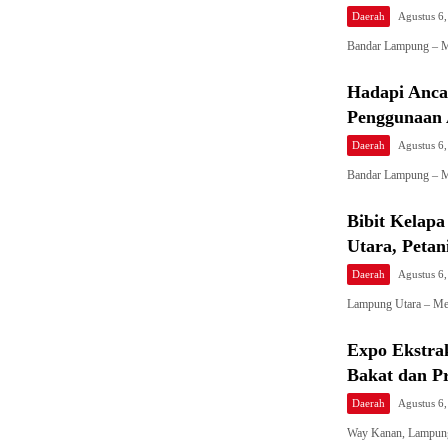
Daerah
Agustus 6
Bandar Lampung – Me
Hadapi Anca
Penggunaan 
Daerah
Agustus 6
Bandar Lampung – M
Bibit Kelapa
Utara, Petan
Daerah
Agustus 6
Lampung Utara – Med
Expo Ekstra
Bakat dan Pr
Daerah
Agustus 6
Way Kanan, Lampun