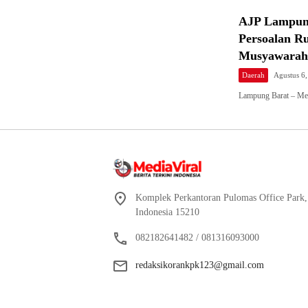
AJP Lampung
Persoalan R
Musyawarah
Daerah
Agustus 6
Lampung Barat – Me
Komplek Perkantoran Pulomas Office Park, 
Indonesia 15210
082182641482 / 081316093000
redaksikorankpk123@gmail.com