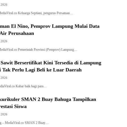
, 2026
diaViral.co Keluarga Septiani, pengurus Persatuan…
man El Nino, Pemprov Lampung Mulai Data
Air Perusahaan
, 2026
ediaViral.co Pemerintah Provinsi (Pemprov) Lampung…
 Sawit Bersertifikat Kini Tersedia di Lampung
i Tak Perlu Lagi Beli ke Luar Daerah
, 2026
iaViral.co Kabar baik bagi para…
kurikuler SMAN 2 Buay Bahuga Tampilkan
estasi Siswa
, 2026
g – MediaViral.co SMAN 2 Buay…