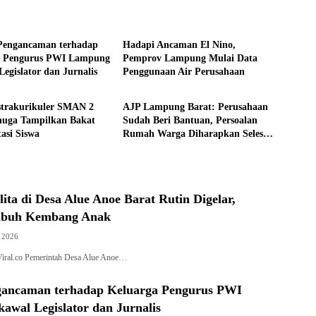
Daerah
Pengancaman terhadap
Hadapi Ancaman El Nino,
a Pengurus PWI Lampung
Pemprov Lampung Mulai Data
Legislator dan Jurnalis
Penggunaan Air Perusahaan
Daerah
strakurikuler SMAN 2
AJP Lampung Barat: Perusahaan
huga Tampilkan Bakat
Sudah Beri Bantuan, Persoalan
tasi Siswa
Rumah Warga Diharapkan Selesai
Secara Musyawarah
ita di Desa Alue Anoe Barat Rutin Digelar,
buh Kembang Anak
, 2026
iral.co Pemerintah Desa Alue Anoe…
ancaman terhadap Keluarga Pengurus PWI
awal Legislator dan Jurnalis